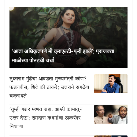
‘आता अधिकृतपणे मी क्रुएल्टी-फ्री झाले’; प्राजक्ता
माळीच्या पोस्टची चर्चा
तुकाराम मुंढेंचा आवडता मुख्यमंत्री कोण?
फडणवीस, शिंदे की ठाकरे; उत्तराने सगळेच
चक्रावले
‘तुम्ही गद्दार म्हणत राहा, आम्ही कामातून
उत्तर देऊ’; रामदास कदमांचा ठाकरेंवर
निशाणा