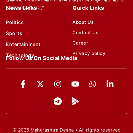
News Links
Quick Links
आम्हाला फॉलो करा."
Politics
About Us
Contact Us
Sports
Career
Entertainment
Privacy policy
Technology
Follow Us On Social Media
© 2026 Maharashtra Desha • All rights reserved