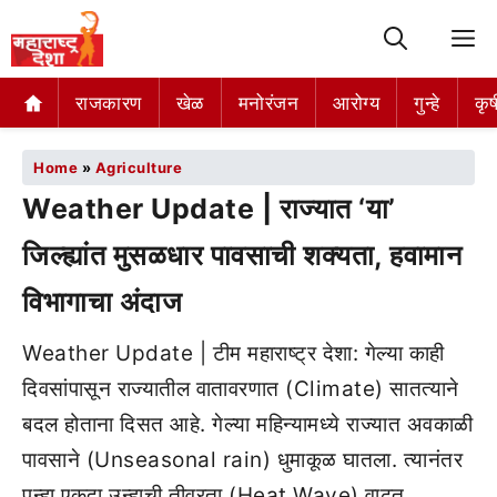
M
राजकारण
खेळ
मनोरंजन
आरोग्य
गुन्हे
कृष
Home
»
Agriculture
Weather Update | राज्यात ‘या’
जिल्ह्यांत मुसळधार पावसाची शक्यता, हवामान
विभागाचा अंदाज
Weather Update | टीम महाराष्ट्र देशा: गेल्या काही
दिवसांपासून राज्यातील वातावरणात (Climate) सातत्याने
बदल होताना दिसत आहे. गेल्या महिन्यामध्ये राज्यात अवकाळी
पावसाने (Unseasonal rain) धुमाकूळ घातला. त्यानंतर
पुन्हा एकदा उन्हाची तीव्रता (Heat Wave) वाढत