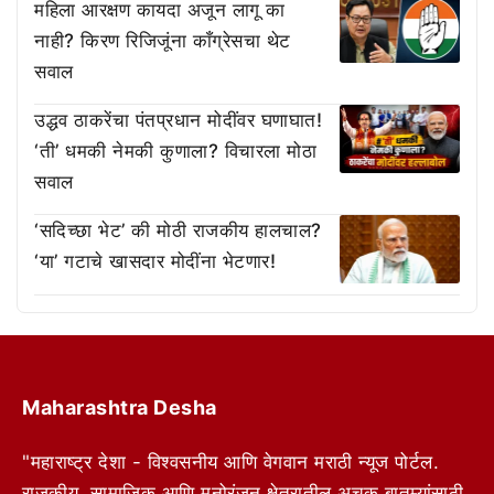
महिला आरक्षण कायदा अजून लागू का
नाही? किरण रिजिजूंना काँग्रेसचा थेट
सवाल
उद्धव ठाकरेंचा पंतप्रधान मोदींवर घणाघात!
‘ती’ धमकी नेमकी कुणाला? विचारला मोठा
सवाल
‘सदिच्छा भेट’ की मोठी राजकीय हालचाल?
‘या’ गटाचे खासदार मोदींना भेटणार!
Maharashtra Desha
"महाराष्ट्र देशा - विश्वसनीय आणि वेगवान मराठी न्यूज पोर्टल.
राजकीय, सामाजिक आणि मनोरंजन क्षेत्रातील अचूक बातम्यांसाठी