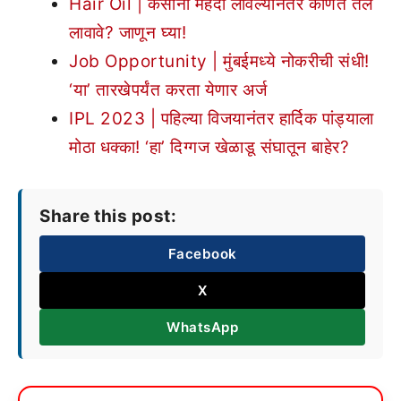
Hair Oil | केसांना मेहंदी लावल्यानंतर कोणते तेल
लावावे? जाणून घ्या!
Job Opportunity | मुंबईमध्ये नोकरीची संधी!
‘या’ तारखेपर्यंत करता येणार अर्ज
IPL 2023 | पहिल्या विजयानंतर हार्दिक पांड्याला
मोठा धक्का! ‘हा’ दिग्गज खेळाडू संघातून बाहेर?
Share this post:
Facebook
X
WhatsApp