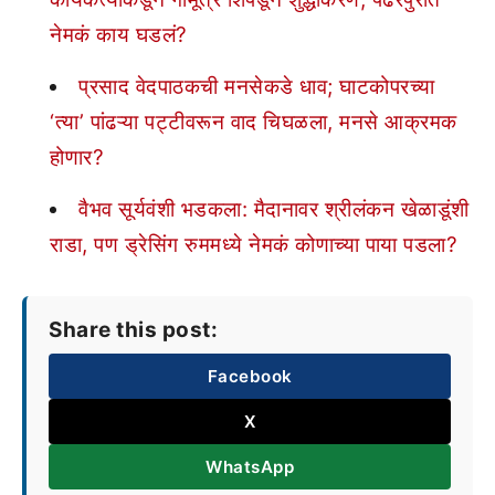
नेमकं काय घडलं?
प्रसाद वेदपाठकची मनसेकडे धाव; घाटकोपरच्या
‘त्या’ पांढऱ्या पट्टीवरून वाद चिघळला, मनसे आक्रमक
होणार?
वैभव सूर्यवंशी भडकला: मैदानावर श्रीलंकन खेळाडूंशी
राडा, पण ड्रेसिंग रुममध्ये नेमकं कोणाच्या पाया पडला?
Share this post:
Facebook
X
WhatsApp