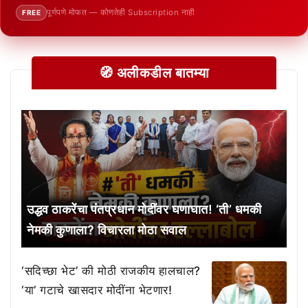
पूर्णपणे मोफत — कोणतेही Subscription नाही
FREE
🧭 अलीकडील बातम्या
उद्धव ठाकरेंचा पंतप्रधान मोदींवर घणाघात! ‘ती’ धमकी
नेमकी कुणाला? विचारला मोठा सवाल
‘सदिच्छा भेट’ की मोठी राजकीय हालचाल?
‘या’ गटाचे खासदार मोदींना भेटणार!