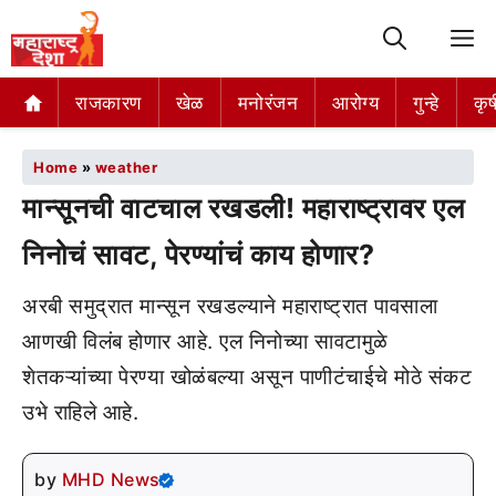
M
राजकारण
खेळ
मनोरंजन
आरोग्य
गुन्हे
कृष
Home
»
weather
मान्सूनची वाटचाल रखडली! महाराष्ट्रावर एल
निनोचं सावट, पेरण्यांचं काय होणार?
अरबी समुद्रात मान्सून रखडल्याने महाराष्ट्रात पावसाला
आणखी विलंब होणार आहे. एल निनोच्या सावटामुळे
शेतकऱ्यांच्या पेरण्या खोळंबल्या असून पाणीटंचाईचे मोठे संकट
उभे राहिले आहे.
by
MHD News