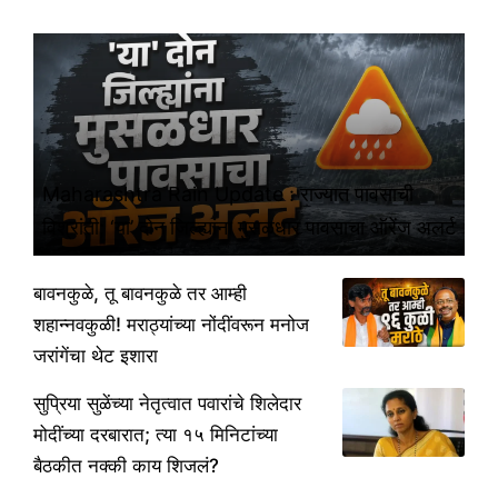
Maharashtra Rain Update : राज्यात पावसाची
विश्रांती; ‘या’ दोन जिल्ह्यांना मुसळधार पावसाचा ऑरेंज अलर्ट
बावनकुळे, तू बावनकुळे तर आम्ही
शहान्नवकुळी! मराठ्यांच्या नोंदींवरून मनोज
जरांगेंचा थेट इशारा
सुप्रिया सुळेंच्या नेतृत्वात पवारांचे शिलेदार
मोदींच्या दरबारात; त्या १५ मिनिटांच्या
बैठकीत नक्की काय शिजलं?