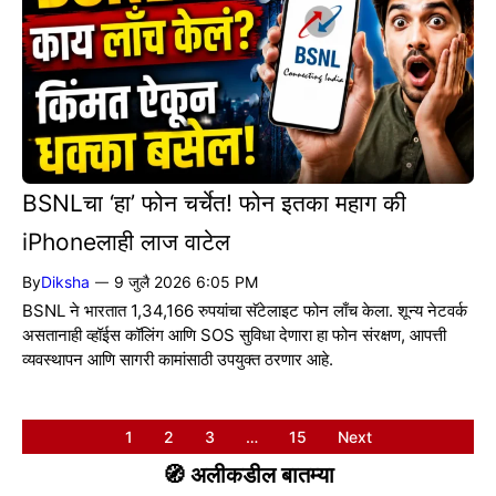
BSNLचा ‘हा’ फोन चर्चेत! फोन इतका महाग की
iPhoneलाही लाज वाटेल
By
Diksha
9 जुलै 2026 6:05 PM
—
BSNL ने भारतात 1,34,166 रुपयांचा सॅटेलाइट फोन लाँच केला. शून्य नेटवर्क
असतानाही व्हॉईस कॉलिंग आणि SOS सुविधा देणारा हा फोन संरक्षण, आपत्ती
व्यवस्थापन आणि सागरी कामांसाठी उपयुक्त ठरणार आहे.
1
2
3
…
15
Next
🧭 अलीकडील बातम्या