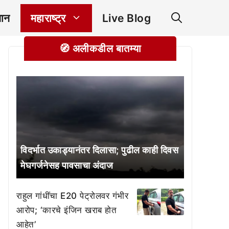
ञान
महाराष्ट्र
Live Blog
🧭 अलीकडील बातम्या
विदर्भात उकाड्यानंतर दिलासा; पुढील काही दिवस
मेघगर्जनेसह पावसाचा अंदाज
राहुल गांधींचा E20 पेट्रोलवर गंभीर
आरोप; ‘कारचे इंजिन खराब होत
आहेत’