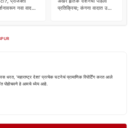
टो?, प्राजक्ता
अखेर हृतिक रोशनची पहिली
र्शनावरून नवा वाद;
प्रतिक्रिया; कंगना वादात उडी
ा थेट प्रशासनालाच
घेत म्हणाला…
GPUR
 कास धरत, 'महाराष्ट्र देशा' प्रत्येक घटनेचं प्रामाणिक रिपोर्टिंग करत आले
ंत पोहोचवणे हे आमचे ध्येय आहे.