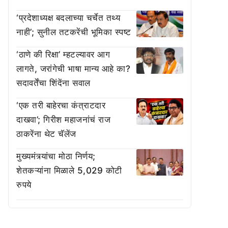
‘प्रदेशाध्यक्ष बदलाच्या चर्चेत तथ्य
नाही’; सुनील तटकरेंची भूमिका स्पष्ट
‘ठाणे की रिक्षा’ म्हटल्यावर आग
लागते, जरांगेची भाषा मान्य आहे का?
सदावर्तेंचा शिंदेंना सवाल
‘एक तरी बाहेरचा कंत्राटदार
दाखवा’; गिरीश महाजनांचं राज
ठाकरेंना थेट चॅलेंज
मुख्यमंत्र्यांचा मोठा निर्णय;
शेतकऱ्यांना मिळाले 5,029 कोटी
रुपये