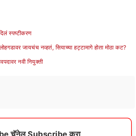
 दिलं स्पष्टीकरण
वर जायचंच नव्हतं, सियाच्या हट्टामागे होता मोठा कट?
पदावर नवी नियुक्ती
ube चॅनेल Subscribe करा