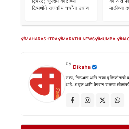
ट्विस्ट; सुप्रीम कोर्टाच्या
का असे फो
टिप्पणीने राजकीय चर्चांना उधाण
माळीच्या द
चाहत्यांच
सवाल!
MAHARASHTRA
MARATHI NEWS
MUMBAI
NA
by
Diksha
सत्य, निष्पक्षता आणि नव्या दृष्टिकोनाची
आहे. अचूक आणि वेगवान बातम्या लोकांपर्य