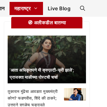
ञान
महाराष्ट्र
Live Blog
🧭 अलीकडील बातम्या
‘आता अधिकृतपणे मी क्रुएल्टी-फ्री झाले’;
प्राजक्ता माळीच्या पोस्टची चर्चा
तुकाराम मुंढेंचा आवडता मुख्यमंत्री
कोण? फडणवीस, शिंदे की ठाकरे;
उत्तराने सगळेच चक्रावले