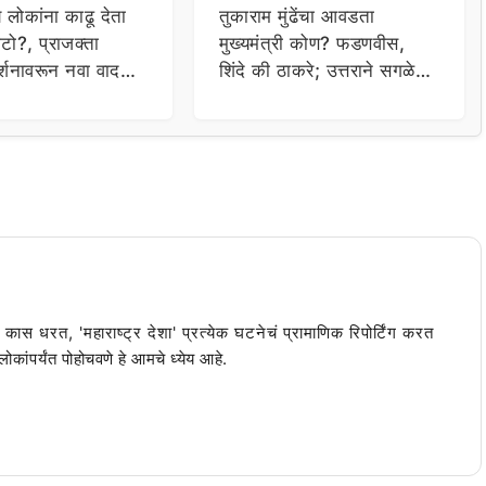
य लोकांना काढू देता
तुकाराम मुंढेंचा आवडता
टो?, प्राजक्ता
मुख्यमंत्री कोण? फडणवीस,
र्शनावरून नवा वाद;
शिंदे की ठाकरे; उत्तराने सगळेच
ा थेट प्रशासनालाच
चक्रावले
ची कास धरत, 'महाराष्ट्र देशा' प्रत्येक घटनेचं प्रामाणिक रिपोर्टिंग करत
ांपर्यंत पोहोचवणे हे आमचे ध्येय आहे.