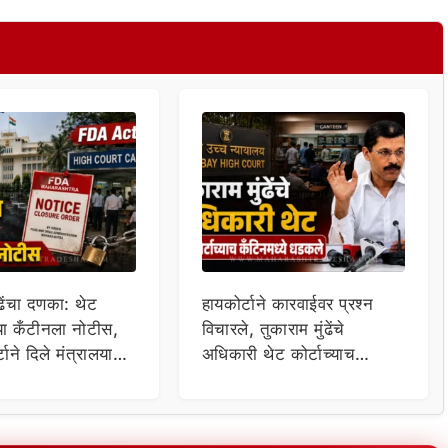
ंढेंचा दणका: थेट
हायकोर्टाने कारवाईवर प्रश्न
्या कँटीनला नोटीस,
विचारले, तुकाराम मुंढेंचे
अधिकारी थेट कोर्टाच्याच
घेण्याचे आदेश
कँटिनमध्ये धडकले; मोठा
खुलासा!