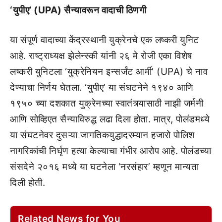
‘युपीए’ (UPA) सैन्यावरून वादाची ठिणगी
या संपूर्ण वादाच्या केंद्रस्थानी युक्रेनचे एक लष्करी युनिट
आहे. राष्ट्राध्यक्ष झेलेन्स्की यांनी २६ मे रोजी एका विशेष
लष्करी युनिटला ‘युक्रेनियन इन्सर्जंट आर्मी’ (UPA) चे नाव
देण्याचा निर्णय घेतला. ‘युपीए’ या संघटनेने १९४० आणि
१९५० च्या दशकात युक्रेनच्या स्वातंत्र्यासाठी नाझी जर्मनी
आणि सोव्हिएत सैन्याविरुद्ध लढा दिला होता. मात्र, पोलंडमध्ये
या संघटनेवर दुसऱ्या जागतिकयुद्धादरम्यान हजारो पोलिश
नागरिकांची निर्घृण हत्या केल्याचा गंभीर आरोप आहे. पोलंडच्या
संसदेने २०१६ मध्ये या घटनेला ‘नरसंहार’ म्हणून मान्यता
दिली होती.
Related News for You