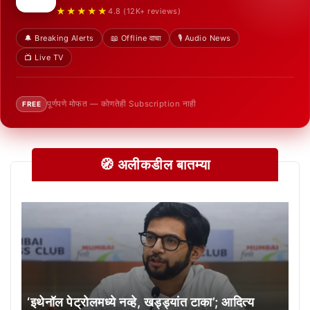
★★★★★
4.8 (12K+ reviews)
🔔 Breaking Alerts
📖 Offline वाचा
🎙️ Audio News
📺 Live TV
पूर्णपणे मोफत — कोणतेही Subscription नाही
FREE
🧭 अलीकडील बातम्या
‘इथेनॉल पेट्रोलमध्ये नव्हे, खड्ड्यांत टाका’; आदित्य