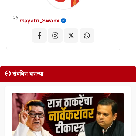
by
Gayatri_Swami
🕘 संबंधित बातम्या