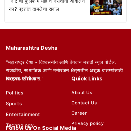
‘नीट’चा फुलफॉर्म माहीत नसताना आंदोलने
का? प्रशांत दामलेंचा सवाल
Maharashtra Desha
"महाराष्ट्र देशा - विश्वसनीय आणि वेगवान मराठी न्यूज पोर्टल.
राजकीय, सामाजिक आणि मनोरंजन क्षेत्रातील अचूक बातम्यांसाठी
News Links
Quick Links
आम्हाला फॉलो करा."
Politics
About Us
Contact Us
Sports
Career
Entertainment
Privacy policy
Technology
Follow Us On Social Media