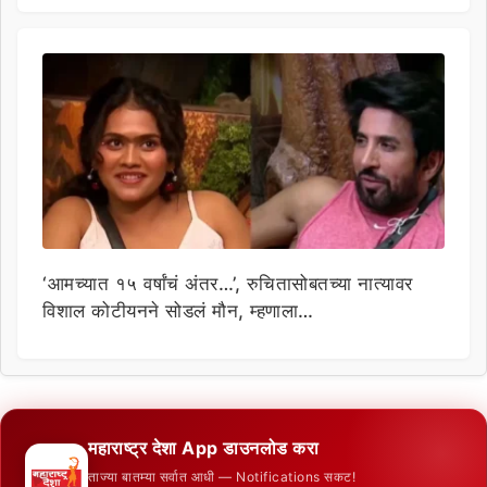
‘आमच्यात १५ वर्षांचं अंतर…’, रुचितासोबतच्या नात्यावर
विशाल कोटीयनने सोडलं मौन, म्हणाला…
महाराष्ट्र देशा App डाउनलोड करा
ताज्या बातम्या सर्वात आधी — Notifications सकट!