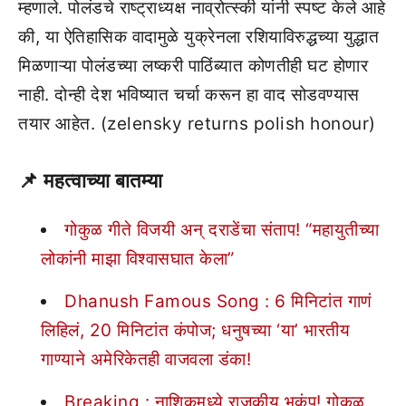
म्हणाले. पोलंडचे राष्ट्राध्यक्ष नाव्रोत्स्की यांनी स्पष्ट केले आहे
की, या ऐतिहासिक वादामुळे युक्रेनला रशियाविरुद्धच्या युद्धात
मिळणाऱ्या पोलंडच्या लष्करी पाठिंब्यात कोणतीही घट होणार
नाही. दोन्ही देश भविष्यात चर्चा करून हा वाद सोडवण्यास
तयार आहेत. (zelensky returns polish honour)
📌
महत्वाच्या बातम्या
गोकुळ गीते विजयी अन् दराडेंचा संताप! “महायुतीच्या
लोकांनी माझा विश्वासघात केला”
Dhanush Famous Song : 6 मिनिटांत गाणं
लिहिलं, 20 मिनिटांत कंपोज; धनुषच्या ‘या’ भारतीय
गाण्याने अमेरिकेतही वाजवला डंका!
Breaking : नाशिकमध्ये राजकीय भूकंप! गोकुळ