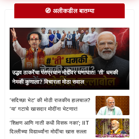
🧭 अलीकडील बातम्या
उद्धव ठाकरेंचा पंतप्रधान मोदींवर घणाघात! ‘ती’ धमकी
नेमकी कुणाला? विचारला मोठा सवाल
‘सदिच्छा भेट’ की मोठी राजकीय हालचाल?
‘या’ गटाचे खासदार मोदींना भेटणार!
‘शिक्षण आणि नाती कधी विसरू नका’; IIT
दिल्लीच्या विद्यार्थ्यांना मोदींचा खास सल्ला