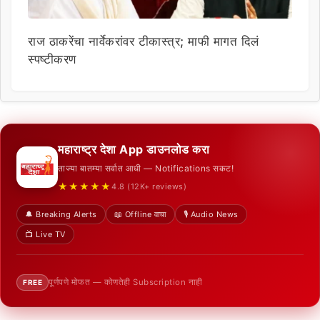
राज ठाकरेंचा नार्वेकरांवर टीकास्त्र; माफी मागत दिलं
स्पष्टीकरण
महाराष्ट्र देशा App डाउनलोड करा
ताज्या बातम्या सर्वात आधी — Notifications सकट!
★★★★★
4.8 (12K+ reviews)
🔔 Breaking Alerts
📖 Offline वाचा
🎙️ Audio News
📺 Live TV
पूर्णपणे मोफत — कोणतेही Subscription नाही
FREE