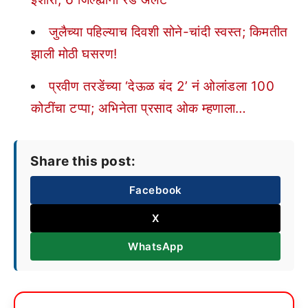
जुलैच्या पहिल्याच दिवशी सोने-चांदी स्वस्त; किमतीत
झाली मोठी घसरण!
प्रवीण तरडेंच्या ‘देऊळ बंद 2’ नं ओलांडला 100
कोटींचा टप्पा; अभिनेता प्रसाद ओक म्हणाला…
Share this post:
Facebook
X
WhatsApp