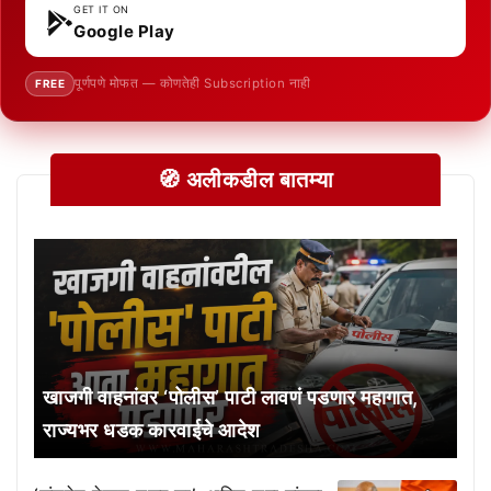
GET IT ON
Google Play
पूर्णपणे मोफत — कोणतेही Subscription नाही
FREE
🧭 अलीकडील बातम्या
खाजगी वाहनांवर ‘पोलीस’ पाटी लावणं पडणार महागात,
राज्यभर धडक कारवाईचे आदेश