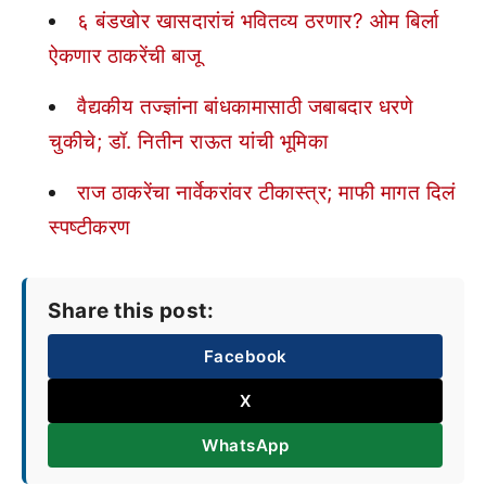
६ बंडखोर खासदारांचं भवितव्य ठरणार? ओम बिर्ला
ऐकणार ठाकरेंची बाजू
वैद्यकीय तज्ज्ञांना बांधकामासाठी जबाबदार धरणे
चुकीचे; डॉ. नितीन राऊत यांची भूमिका
राज ठाकरेंचा नार्वेकरांवर टीकास्त्र; माफी मागत दिलं
स्पष्टीकरण
Share this post:
Facebook
X
WhatsApp