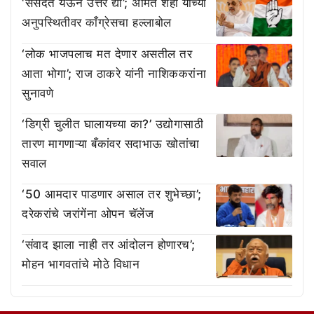
‘संसदेत येऊन उत्तर द्या’; अमित शहा यांच्या
अनुपस्थितीवर काँग्रेसचा हल्लाबोल
‘लोक भाजपलाच मत देणार असतील तर
आता भोगा’; राज ठाकरे यांनी नाशिककरांना
सुनावणे
‘डिग्री चुलीत घालायच्या का?’ उद्योगासाठी
तारण मागणाऱ्या बँकांवर सदाभाऊ खोतांचा
सवाल
‘50 आमदार पाडणार असाल तर शुभेच्छा’;
दरेकरांचे जरांगेंना ओपन चॅलेंज
‘संवाद झाला नाही तर आंदोलन होणारच’;
मोहन भागवतांचे मोठे विधान