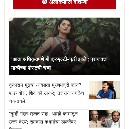
🧭 अलीकडील बातम्या
‘आता अधिकृतपणे मी क्रुएल्टी-फ्री झाले’; प्राजक्ता
माळीच्या पोस्टची चर्चा
तुकाराम मुंढेंचा आवडता मुख्यमंत्री कोण?
फडणवीस, शिंदे की ठाकरे; उत्तराने सगळेच
चक्रावले
‘तुम्ही गद्दार म्हणत राहा, आम्ही कामातून
उत्तर देऊ’; रामदास कदमांचा ठाकरेंवर