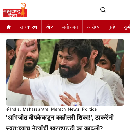
M
राजकारण
खेळ
मनोरंजन
आरोग्य
गुन्हे
कृष
India
,
Maharashtra
,
Marathi News
,
Politics
‘अभिजीत दीपकेकडून काहीतरी शिका!’, ठाकरेंनी
स्वतःच्याच नेत्यांची खरडपट्टी का काढली?