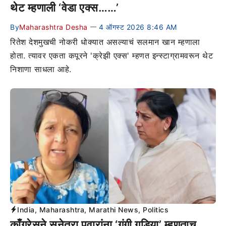
थेट म्हणाली ‘वेडा एक्स……’
By
Maharashtra Desha
4 ऑगस्ट 2026 8:46 AM
—
रितेश देशमुखची नोकरी धोक्यात असल्याचं सलमान खान म्हणाला
होता. त्यावर एकता कपूरने 'क्रेझी एक्स' म्हणत इन्स्टाग्रामवरून थेट
निशाणा साधला आहे.
India
,
Maharashtra
,
Marathi News
,
Politics
काँग्रेसने सुनेत्रा पवारांना ‘गुंगी गुडिया’ म्हणताच