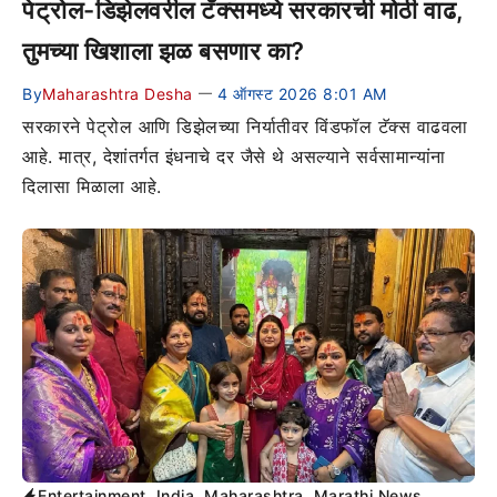
पेट्रोल-डिझेलवरील टॅक्समध्ये सरकारची मोठी वाढ,
तुमच्या खिशाला झळ बसणार का?
By
Maharashtra Desha
4 ऑगस्ट 2026 8:01 AM
—
सरकारने पेट्रोल आणि डिझेलच्या निर्यातीवर विंडफॉल टॅक्स वाढवला
आहे. मात्र, देशांतर्गत इंधनाचे दर जैसे थे असल्याने सर्वसामान्यांना
दिलासा मिळाला आहे.
Entertainment
,
India
,
Maharashtra
,
Marathi News