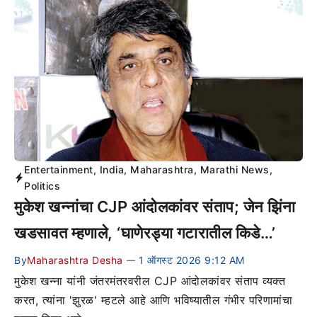
Entertainment
,
India
,
Maharashtra
,
Marathi News
,
Politics
मुकेश खन्नांचा CJP आंदोलकांवर संताप; जेन झिंना
खडसावत म्हणाले, ‘घाणेरड्या गटारातील किडे…’
By
Maharashtra Desha
1 ऑगस्ट 2026 9:12 AM
—
मुकेश खन्ना यांनी जंतरमंतरवरील CJP आंदोलकांवर संताप व्यक्त
करत, त्यांना 'झुरळ' म्हटले आहे आणि भविष्यातील गंभीर परिणामांचा