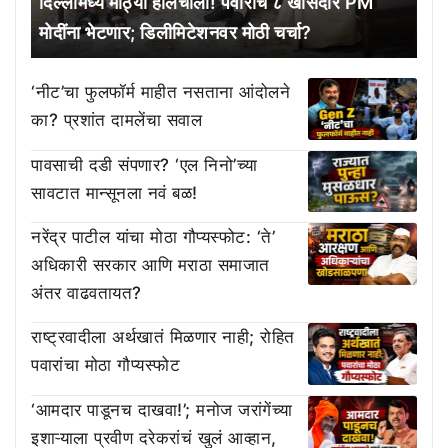
दिल्लीमध्ये मोठ्या हालचाली! पवारांचे ८ खासदार PM
मोदींना भेटणार; डिलीमिटेशनवर मोठी चर्चा?
‘नीट’चा फुलफॉर्म माहीत नसताना आंदोलने
का? प्रशांत दामलेंचा सवाल
पावसाची दडी संपणार? ‘एल निनो’च्या
सावटात मान्सूनला नवं बळ!
नरेंद्र पाटील यांचा मोठा गौप्यस्फोट: ‘ते’
अधिकारी सरकार आणि मराठा समाजात
अंतर वाढवतायत?
राष्ट्रवादीला अर्थखातं मिळणार नाही; रोहित
पवारांचा मोठा गौप्यस्फोट
‘आमदार पाडूनच दाखवा!’; मनोज जरांगेंच्या
इशाऱ्याला प्रवीण दरेकरांचं खुलं आव्हान,