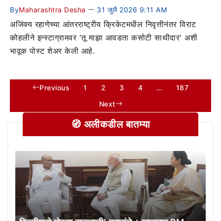
By
Maharashtra Desha
31 जुलै 2026 9:11 AM
—
अजिंक्य रहाणेच्या आंतरराष्ट्रीय क्रिकेटमधील निवृत्तीनंतर विराट
कोहलीने इन्स्टाग्रामवर 'तू माझा आवडता कसोटी साथीदार' अशी
भावूक पोस्ट शेअर केली आहे.
Previous
1
2
3
4
…
187
Next
🧭 अलीकडील बातम्या