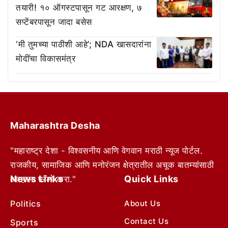
तयारी! १० ऑगस्टपासून गट आरक्षण, ७
सप्टेंबरपासून जादा बसेस
‘मी तुमच्या पाठीशी आहे’; NDA खासदारांना
मोदींचा विकासमंत्र
Maharashtra Desha
"महाराष्ट्र देशा - विश्वसनीय आणि वेगवान मराठी न्यूज पोर्टल.
राजकीय, सामाजिक आणि मनोरंजन क्षेत्रातील अचूक बातम्यांसाठी
News Links
Quick Links
आम्हाला फॉलो करा."
Politics
About Us
Contact Us
Sports