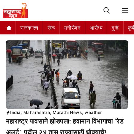
M
राजकारण
खेळ
मनोरंजन
आरोग्य
गुन्हे
कृष
India
,
Maharashtra
,
Marathi News
,
weather
महाराष्ट्र पावसाने झोडपला: हवामान विभागाचा ‘रेड
अलर्ट’, पुढील २४ तास राज्यासाठी धोक्याचे!