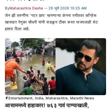
By
Maharashtra Desha
29 जुलै 2026 10:25 AM
—
जेन झी तरुणींना 'गटर छाप' म्हणणाऱ्या कंगना रणौतवर काँग्रेस
खासदार रेणुका चौधरी यांनी सडकून टीका करत भाजपलाही थेट
इशारा दिला आहे.
Entertainment
,
India
,
Maharashtra
,
Marathi News
आसाममध्ये हाहाकार! ७६३ गावं पाण्याखाली,