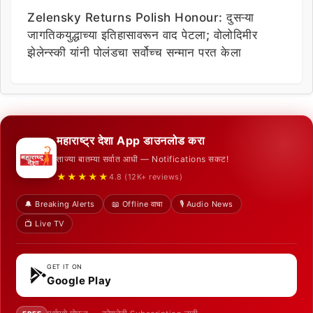
Zelensky Returns Polish Honour: दुसऱ्या
जागतिकयुद्धाच्या इतिहासावरून वाद पेटला; वोलोदिमीर
झेलेन्स्की यांनी पोलंडचा सर्वोच्च सन्मान परत केला
महाराष्ट्र देशा App डाउनलोड करा
ताज्या बातम्या सर्वात आधी — Notifications सकट!
★★★★★
4.8 (12K+ reviews)
🔔 Breaking Alerts
📖 Offline वाचा
🎙️ Audio News
📺 Live TV
GET IT ON
Google Play