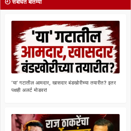
🕘 संबंधित बातम्या
‘या’ गटातील आमदार, खासदार बंडखोरीच्या तयारीत? इतर
पक्षही अलर्ट मोडवर!