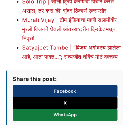
Solo Trip | सोलो ट्रिप करायचा विचार करत
असाल, तर करा ‘ही’ सुंदर ठिकाणं एक्सप्लोर
Murali Vijay | टीम इंडियाचा माजी सलामीवीर
मुरली विजयने घेतली आंतरराष्ट्रीय क्रिकेटमधून
निवृत्ती
Satyajeet Tambe | “विजय अगोदरच झालेला
आहे, आता फक्त…”; सत्यजीत तांबेंचं मोठं वक्तव्य
Share this post:
Facebook
X
WhatsApp