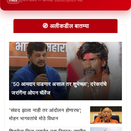
पूर्णपणे मोफत — कोणतेही Subscription नाही
FREE
🧭 अलीकडील बातम्या
‘50 आमदार पाडणार असाल तर शुभेच्छा’; दरेकरांचे
जरांगेंना ओपन चॅलेंज
‘संवाद झाला नाही तर आंदोलन होणारच’;
मोहन भागवतांचे मोठे विधान