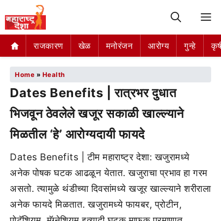
M
राजकारण
खेळ
मनोरंजन
आरोग्य
गुन्हे
कृष
Home
»
Health
Dates Benefits | रात्रभर दुधात
भिजवून ठेवलेले खजूर सकाळी खाल्ल्याने
मिळतील ‘हे’ आरोग्यदायी फायदे
Dates Benefits | टीम महाराष्ट्र देशा: खजुरामध्ये
अनेक पोषक घटक आढळून येतात. खजुराचा प्रभाव हा गरम
असतो. त्यामुळे थंडीच्या दिवसांमध्ये खजूर खाल्ल्याने शरीराला
अनेक फायदे मिळतात. खजुरामध्ये फायबर, प्रोटीन,
पोटॅशियम, मॅग्नेशियम इत्यादी घटक माफक प्रमाणात