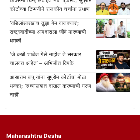
शिवसेना चिन्ह लढाईत नवा ट्विस्ट; सुप्रीम
कोर्टाच्या टिप्पणीने राजकीय चर्चांना उधाण
‘वडिलांसारखाच तुझा गेम वाजवणार’;
राष्ट्रवादीच्या आमदाराला जीवे मारण्याची
धमकी
‘जे कधी शाळेत गेले नाहीत ते सरकार
चालवत आहेत’ – अभिजीत दिपके
आसाराम बापू यांना सुप्रीम कोर्टाचा मोठा
धक्का; ‘रुग्णालयात दाखल करण्याची गरज
नाही’
Maharashtra Desha