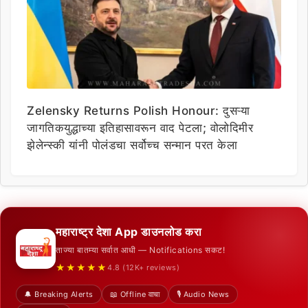
Zelensky Returns Polish Honour: दुसऱ्या
जागतिकयुद्धाच्या इतिहासावरून वाद पेटला; वोलोदिमीर
झेलेन्स्की यांनी पोलंडचा सर्वोच्च सन्मान परत केला
महाराष्ट्र देशा App डाउनलोड करा
ताज्या बातम्या सर्वात आधी — Notifications सकट!
★★★★★
4.8 (12K+ reviews)
🔔 Breaking Alerts
📖 Offline वाचा
🎙️ Audio News