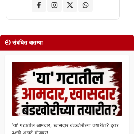
🕘 संबंधित बातम्या
‘या’ गटातील आमदार, खासदार बंडखोरीच्या तयारीत? इतर
पक्षही अलर्ट मोडवर!