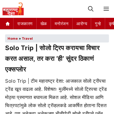
M
राजकारण
खेळ
मनोरंजन
आरोग्य
गुन्हे
कृष
Home
»
Travel
Solo Trip | सोलो ट्रिप करायचा विचार
करत असाल, तर करा ‘ही’ सुंदर ठिकाणं
एक्सप्लोर
Solo Trip | टीम महाराष्ट्र देशा: आजकाल सोलो ट्रीपचा
ट्रेंड खूप वाढला आहे. विशेषतः मुलींमध्ये सोलो ट्रिपचा ट्रेंड
मोठ्या प्रमाणात बघायला मिळत आहे. सोशल मीडिया आणि
चित्रपटांमुळे लोक सोलो ट्रॅव्हलकडे आकर्षित होताना दिसत
आहे. पण अनेकदा अनेकजण भीतीपोटी सोलो ट्रीपचे प्लॅन