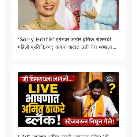
‘Sorry Hrithik’ ट्रेंडवर अखेर हृतिक रोशनची
पहिली प्रतिक्रिया; कंगना वादात उडी घेत म्हणाला…
LIVE भाषणात अमित ठाकरे अचानक ब्लँक; ‘मी