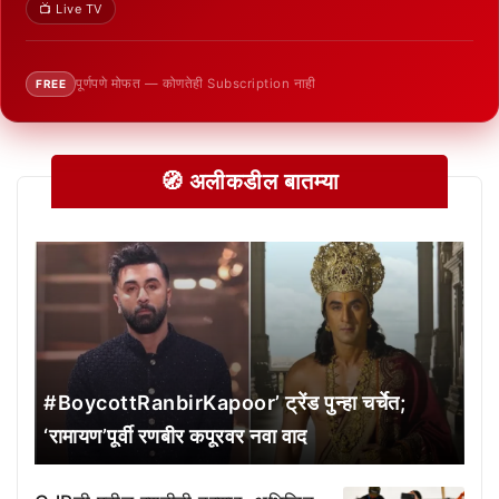
📺 Live TV
पूर्णपणे मोफत — कोणतेही Subscription नाही
FREE
🧭 अलीकडील बातम्या
#BoycottRanbirKapoor’ ट्रेंड पुन्हा चर्चेत;
‘रामायण’पूर्वी रणबीर कपूरवर नवा वाद