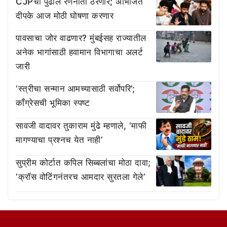
CJPची पुढील रणनीती ठरणार; अभिजित
दीपके आज मोठी घोषणा करणार
पावसाचा जोर वाढणार? मुंबईसह राज्यातील
अनेक भागांसाठी हवामान विभागाचा अलर्ट
जारी
‘स्त्रीचा सन्मान आमच्यासाठी सर्वोपरि’;
काँग्रेसची भूमिका स्पष्ट
सावजी वादावर तुकाराम मुंढे म्हणाले, ‘माफी
मागण्याचा प्रश्नच येत नाही’
सुप्रीम कोर्टात कपिल सिब्बलांचा मोठा दावा;
‘क्रॉस वोटिंगनंतरच आमदार सुरतला गेले’