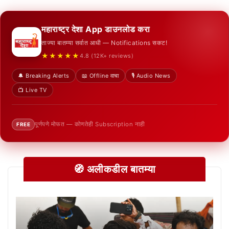
महाराष्ट्र देशा App डाउनलोड करा
ताज्या बातम्या सर्वात आधी — Notifications सकट!
★★★★★
4.8 (12K+ reviews)
🔔 Breaking Alerts
📖 Offline वाचा
🎙️ Audio News
📺 Live TV
पूर्णपणे मोफत — कोणतेही Subscription नाही
FREE
🧭 अलीकडील बातम्या