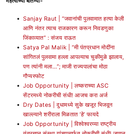
महत्वाच्या बातम्या-
Sanjay Raut | “जवानांची पुलवामात हत्या केली
आणि नंतर त्याच राजकारण करून निवडणुका
जिंकाव्यात” : संजय राऊत
Satya Pal Malik | “मी पंतप्रधान मोदींना
सांगितलं पुलवामा हल्ला आपल्याच चुकीमुळे झालाय,
पण त्यांनी मला…”; माजी राज्यपालांचा मोठा
गौप्यस्फोट
Job Opportunity | लष्कराच्या ASC
सेंटरमध्ये नोकरीची संधी! आजच करा अर्ज
Dry Dates | दुधामध्ये सुके खजूर भिजवून
खाल्ल्याने शरीराला मिळतात ‘हे’ फायदे
Job Opportunity | विश्वेश्वरय्या राष्ट्रीय
तंत्रज्ञान संस्था यांच्यामार्फत नोकरीची संधी! जाणून