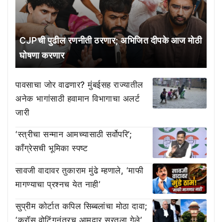
CJPची पुढील रणनीती ठरणार; अभिजित दीपके आज मोठी
घोषणा करणार
पावसाचा जोर वाढणार? मुंबईसह राज्यातील
अनेक भागांसाठी हवामान विभागाचा अलर्ट
जारी
‘स्त्रीचा सन्मान आमच्यासाठी सर्वोपरि’;
काँग्रेसची भूमिका स्पष्ट
सावजी वादावर तुकाराम मुंढे म्हणाले, ‘माफी
मागण्याचा प्रश्नच येत नाही’
सुप्रीम कोर्टात कपिल सिब्बलांचा मोठा दावा;
‘क्रॉस वोटिंगनंतरच आमदार सुरतला गेले’