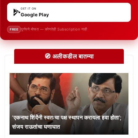
GET IT ON
Google Play
पूर्णपणे मोफत — कोणतेही Subscription नाही
FREE
🧭 अलीकडील बातम्या
‘एकनाथ शिंदेंनी स्वतःचा पक्ष स्थापन करायला हवा होता’;
संजय राऊतांचा घणाघात