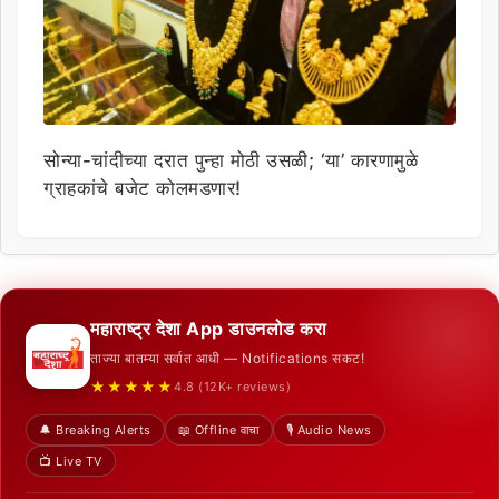
सोन्या-चांदीच्या दरात पुन्हा मोठी उसळी; ‘या’ कारणामुळे
ग्राहकांचे बजेट कोलमडणार!
महाराष्ट्र देशा App डाउनलोड करा
ताज्या बातम्या सर्वात आधी — Notifications सकट!
★★★★★
4.8 (12K+ reviews)
🔔 Breaking Alerts
📖 Offline वाचा
🎙️ Audio News
📺 Live TV