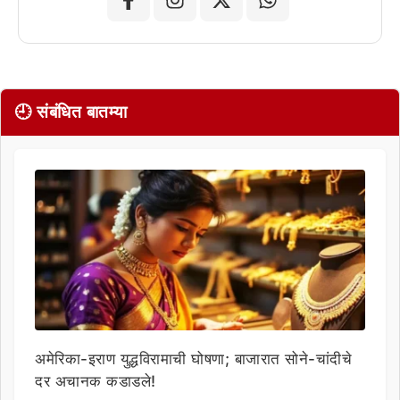
🕘 संबंधित बातम्या
अमेरिका-इराण युद्धविरामाची घोषणा; बाजारात सोने-चांदीचे
दर अचानक कडाडले!