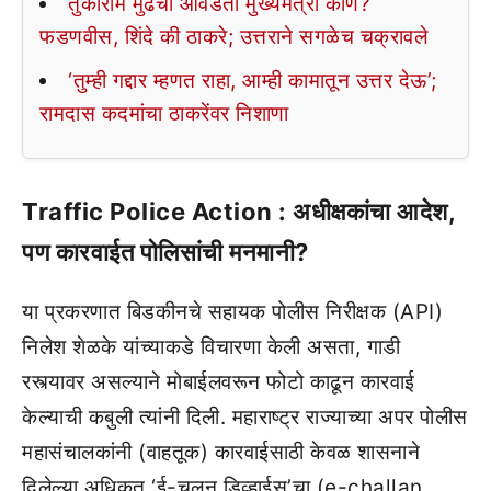
तुकाराम मुंढेंचा आवडता मुख्यमंत्री कोण?
फडणवीस, शिंदे की ठाकरे; उत्तराने सगळेच चक्रावले
‘तुम्ही गद्दार म्हणत राहा, आम्ही कामातून उत्तर देऊ’;
रामदास कदमांचा ठाकरेंवर निशाणा
Traffic Police Action : अधीक्षकांचा आदेश,
पण कारवाईत पोलिसांची मनमानी?
या प्रकरणात बिडकीनचे सहायक पोलीस निरीक्षक (API)
निलेश शेळके यांच्याकडे विचारणा केली असता, गाडी
रस्त्यावर असल्याने मोबाईलवरून फोटो काढून कारवाई
केल्याची कबुली त्यांनी दिली. महाराष्ट्र राज्याच्या अपर पोलीस
महासंचालकांनी (वाहतूक) कारवाईसाठी केवळ शासनाने
दिलेल्या अधिकृत ‘ई-चलन डिव्हाईस’चा (e-challan