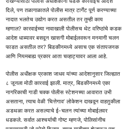
रोखण्यासाठी पोलीस अधीक्षकांनी धडक कारवाईचे आदेश
दिले, पण तळागाळातले पोलीस मात्र टार्गेट पूर्ण करण्याच्या
नादात भलतेच उद्योग करत असतील तर तुम्ही काय
म्हणाल? कारवाईच्या नावाखाली पोलीसच थेट वरिष्ठांचे कडक
आदेश धाब्यावर बसवून खासगी मोबाईलवरून मनमानी चलन
फाडत असतील तर? बिडकीनमध्ये असाच एक संतापजनक
आणि नियमबाह्य प्रकार आता चव्हाट्यावर आला आहे.
पोलीस अधीक्षक प्रकाश जाधव यांच्या आदेशानुसार जिल्ह्यात
८ जूनला मोठी कारवाई झाली. मात्र, बिडकीनमध्ये एका
नागरिकाची गाडी चक्क पोलीस स्टेशनच्या आवारात उभी
असताना, त्याच वेळी ‘चित्तेगाव’ लोकेशन दाखवून वाहतुकीला
अडथळा करत असल्याचे ई-चलन त्यांच्या मोबाईलवर
धडकले. सर्वात आश्चर्याची गोष्ट म्हणजे, पोलिसांनीच