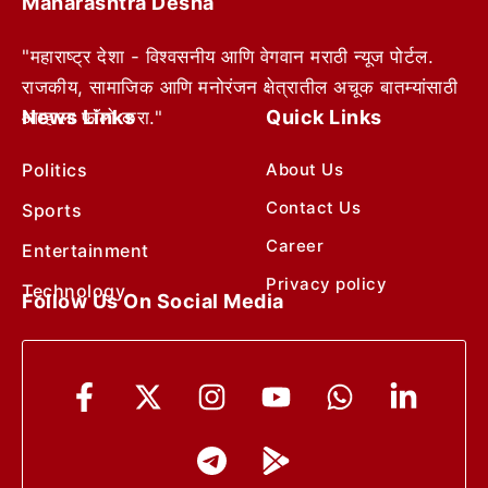
Maharashtra Desha
"महाराष्ट्र देशा - विश्वसनीय आणि वेगवान मराठी न्यूज पोर्टल.
राजकीय, सामाजिक आणि मनोरंजन क्षेत्रातील अचूक बातम्यांसाठी
News Links
Quick Links
आम्हाला फॉलो करा."
Politics
About Us
Contact Us
Sports
Career
Entertainment
Privacy policy
Technology
Follow Us On Social Media