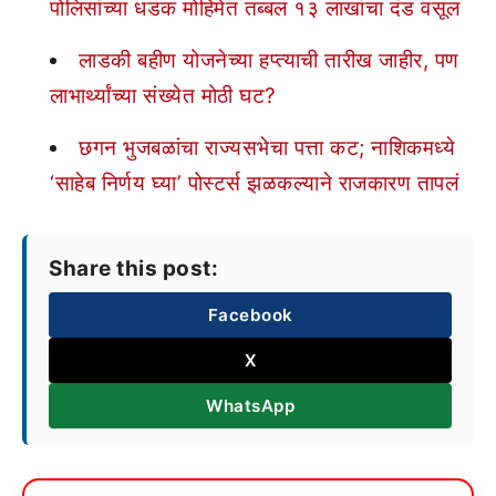
पोलिसांच्या धडक मोहिमेत तब्बल १३ लाखांचा दंड वसूल
लाडकी बहीण योजनेच्या हप्त्याची तारीख जाहीर, पण
लाभार्थ्यांच्या संख्येत मोठी घट?
छगन भुजबळांचा राज्यसभेचा पत्ता कट; नाशिकमध्ये
‘साहेब निर्णय घ्या’ पोस्टर्स झळकल्याने राजकारण तापलं
Share this post:
Facebook
X
WhatsApp