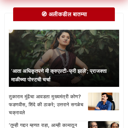
🧭 अलीकडील बातम्या
‘आता अधिकृतपणे मी क्रुएल्टी-फ्री झाले’; प्राजक्ता
माळीच्या पोस्टची चर्चा
तुकाराम मुंढेंचा आवडता मुख्यमंत्री कोण?
फडणवीस, शिंदे की ठाकरे; उत्तराने सगळेच
चक्रावले
‘तुम्ही गद्दार म्हणत राहा, आम्ही कामातून