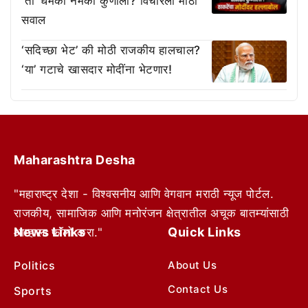
‘ती’ धमकी नेमकी कुणाला? विचारला मोठा
सवाल
‘सदिच्छा भेट’ की मोठी राजकीय हालचाल?
‘या’ गटाचे खासदार मोदींना भेटणार!
Maharashtra Desha
"महाराष्ट्र देशा - विश्वसनीय आणि वेगवान मराठी न्यूज पोर्टल.
राजकीय, सामाजिक आणि मनोरंजन क्षेत्रातील अचूक बातम्यांसाठी
News Links
Quick Links
आम्हाला फॉलो करा."
Politics
About Us
Contact Us
Sports