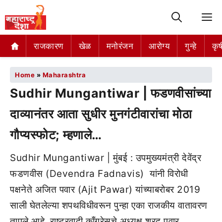
M
राजकारण
खेळ
मनोरंजन
आरोग्य
गुन्हे
कृष
Home
»
Maharashtra
Sudhir Mungantiwar | फडणवीसांच्या
दाव्यानंतर आता सुधीर मुनगंटीवारांचा मोठा
गौप्यस्फोट; म्हणाले…
Sudhir Mungantiwar | मुंबई : उपमुख्यमंत्री देवेंद्र
फडणवीस (Devendra Fadnavis) यांनी विरोधी
पक्षनेते अजित पवार (Ajit Pawar) यांच्याबरोबर 2019
साली घेतलेल्या शपथविधीवरून पुन्हा एका राजकीय वातावरण
तापले आहे. राष्ट्रवादी काँग्रेसचे अध्यक्ष शरद पवार