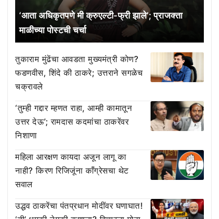
‘आता अधिकृतपणे मी क्रुएल्टी-फ्री झाले’; प्राजक्ता
माळीच्या पोस्टची चर्चा
तुकाराम मुंढेंचा आवडता मुख्यमंत्री कोण?
फडणवीस, शिंदे की ठाकरे; उत्तराने सगळेच
चक्रावले
‘तुम्ही गद्दार म्हणत राहा, आम्ही कामातून
उत्तर देऊ’; रामदास कदमांचा ठाकरेंवर
निशाणा
महिला आरक्षण कायदा अजून लागू का
नाही? किरण रिजिजूंना काँग्रेसचा थेट
सवाल
उद्धव ठाकरेंचा पंतप्रधान मोदींवर घणाघात!