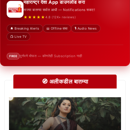
महाराष्ट्र देशा App डाउनलोड करा
ताज्या बातम्या सर्वात आधी — Notifications सकट!
★★★★★
4.8 (12K+ reviews)
🔔 Breaking Alerts
📖 Offline वाचा
🎙️ Audio News
📺 Live TV
पूर्णपणे मोफत — कोणतेही Subscription नाही
FREE
🧭 अलीकडील बातम्या