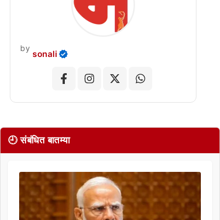
by
sonali
🕘 संबंधित बातम्या