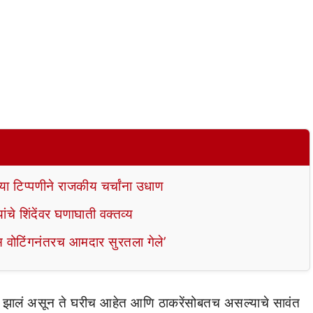
्या टिप्पणीने राजकीय चर्चांना उधाण
ांचे शिंदेंवर घणाघाती वक्तव्य
रॉस वोटिंगनंतरच आमदार सुरतला गेले’
ं झालं असून ते घरीच आहेत आणि ठाकरेंसोबतच असल्याचे सावंत