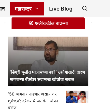
ञान
महाराष्ट्र
Live Blog
🧭 अलीकडील बातम्या
‘डिग्री चुलीत घालायच्या का?’ उद्योगासाठी तारण
मागणाऱ्या बँकांवर सदाभाऊ खोतांचा सवाल
‘50 आमदार पाडणार असाल तर
शुभेच्छा’; दरेकरांचे जरांगेंना ओपन
चॅलेंज