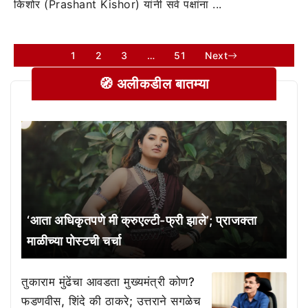
किशोर (Prashant Kishor) यांनी सर्व पक्षांना ...
1
2
3
…
51
Next
🧭 अलीकडील बातम्या
‘आता अधिकृतपणे मी क्रुएल्टी-फ्री झाले’; प्राजक्ता
माळीच्या पोस्टची चर्चा
तुकाराम मुंढेंचा आवडता मुख्यमंत्री कोण?
फडणवीस, शिंदे की ठाकरे; उत्तराने सगळेच