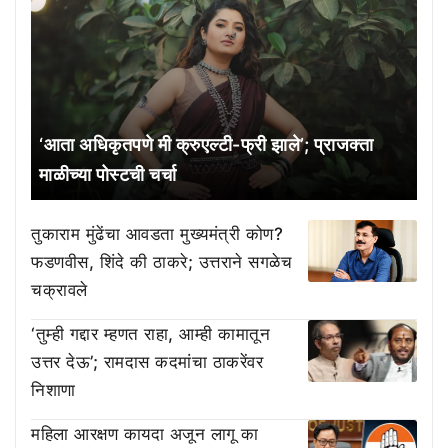
‘आता अधिकृतपणे मी क्रुएल्टी-फ्री झाले’; प्राजक्ता
माळीच्या पोस्टची चर्चा
तुकाराम मुंढेंचा आवडता मुख्यमंत्री कोण?
फडणवीस, शिंदे की ठाकरे; उत्तराने सगळेच
चक्रावले
‘तुम्ही गद्दार म्हणत राहा, आम्ही कामातून
उत्तर देऊ’; रामदास कदमांचा ठाकरेंवर
निशाणा
महिला आरक्षण कायदा अजून लागू का