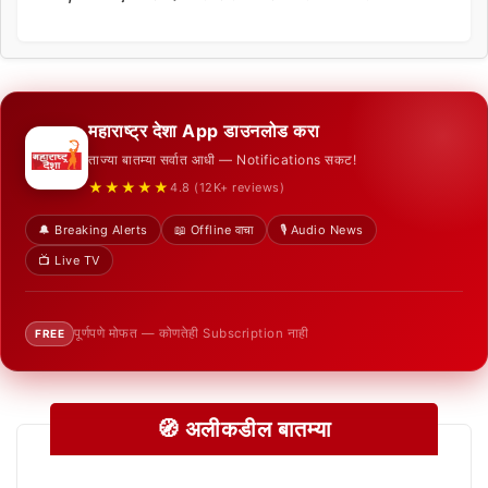
महाराष्ट्र देशा App डाउनलोड करा
ताज्या बातम्या सर्वात आधी — Notifications सकट!
★★★★★
4.8 (12K+ reviews)
🔔 Breaking Alerts
📖 Offline वाचा
🎙️ Audio News
📺 Live TV
पूर्णपणे मोफत — कोणतेही Subscription नाही
FREE
🧭 अलीकडील बातम्या