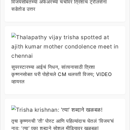
विजयसोबतच्या अफेअरच्या चर्चांवर त्रिशाचं ट्रोलर्सना
सडेतोड उत्तर
सुपरस्टारच्या आईचं निधन, सांत्वनासाठी त्रिशा
कृष्णनसोबत घरी पोहोचले CM थलपती विजय; VIDEO
व्हायरल
तृषा कृष्णनची ‘ती’ पोस्ट आणि पहिल्यांदाच घेतलं ‘विजय’चं
नाव; ‘त्या’ एका शब्दाने सोशल मीडियावर खळबळ!