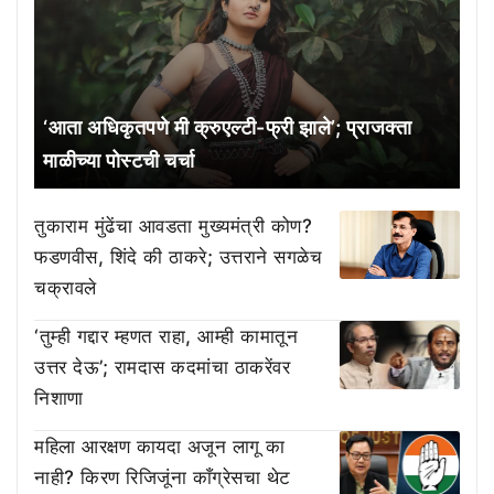
‘आता अधिकृतपणे मी क्रुएल्टी-फ्री झाले’; प्राजक्ता
माळीच्या पोस्टची चर्चा
तुकाराम मुंढेंचा आवडता मुख्यमंत्री कोण?
फडणवीस, शिंदे की ठाकरे; उत्तराने सगळेच
चक्रावले
‘तुम्ही गद्दार म्हणत राहा, आम्ही कामातून
उत्तर देऊ’; रामदास कदमांचा ठाकरेंवर
निशाणा
महिला आरक्षण कायदा अजून लागू का
नाही? किरण रिजिजूंना काँग्रेसचा थेट