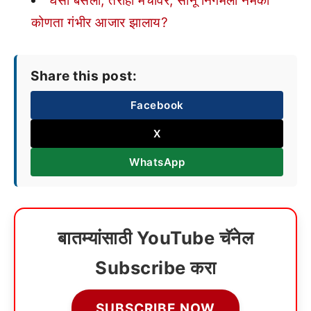
घसा बसला, तरीही मंचावर; सोनू निगमला नेमका
कोणता गंभीर आजार झालाय?
Share this post:
Facebook
X
WhatsApp
बातम्यांसाठी YouTube चॅनेल
Subscribe करा
SUBSCRIBE NOW