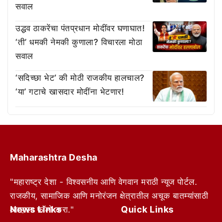
सवाल
उद्धव ठाकरेंचा पंतप्रधान मोदींवर घणाघात!
‘ती’ धमकी नेमकी कुणाला? विचारला मोठा
सवाल
‘सदिच्छा भेट’ की मोठी राजकीय हालचाल?
‘या’ गटाचे खासदार मोदींना भेटणार!
Maharashtra Desha
"महाराष्ट्र देशा - विश्वसनीय आणि वेगवान मराठी न्यूज पोर्टल.
राजकीय, सामाजिक आणि मनोरंजन क्षेत्रातील अचूक बातम्यांसाठी
News Links
Quick Links
आम्हाला फॉलो करा."