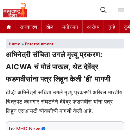
M
राजकारण
खेळ
मनोरंजन
आरोग्य
गुन्हे
कृष
Home
»
Entertainment
अभिनेत्री संचिता उगले मृत्यू प्रकरण:
AICWA चं मोठं पाऊल, थेट देवेंद्र
फडणवीसांना पत्र लिहून केली ‘ही’ मागणी
टीव्ही अभिनेत्री संचिता उगले मृत्यू प्रकरणी अखिल भारतीय
चित्रपट कामगार संघटनेने देवेंद्र फडणवीस यांना पत्र
लिहून एसआयटी चौकशीची मागणी केली आहे.
by
MHD News