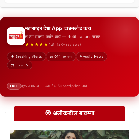
महाराष्ट्र देशा App डाउनलोड करा
ताज्या बातम्या सर्वात आधी — Notifications सकट!
★★★★★
4.8 (12K+ reviews)
🔔 Breaking Alerts
📖 Offline वाचा
🎙️ Audio News
📺 Live TV
पूर्णपणे मोफत — कोणतेही Subscription नाही
FREE
🧭 अलीकडील बातम्या