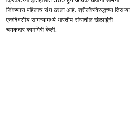
क्रिकेटच्या इतिहासात 300 हून अधिक धावांनी सामना
जिंकणारा पहिलाच संघ ठरला आहे. श्रीलंकेविरुद्धच्या तिसऱ्या
एकदिवसीय सामन्यामध्ये भारतीय संघातील खेळाडूंनी
चमकदार कामगिरी केली.