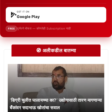
GET IT ON
Google Play
पूर्णपणे मोफत — कोणतेही Subscription नाही
FREE
🧭 अलीकडील बातम्या
‘डिग्री चुलीत घालायच्या का?’ उद्योगासाठी तारण मागणाऱ्या
बँकांवर सदाभाऊ खोतांचा सवाल