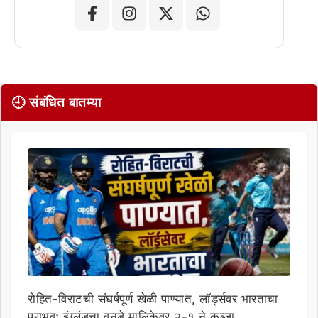
🕘 संबंधित बातम्या
रोहित-विराटची संघर्षपूर्ण खेळी पाण्यात, लॉर्ड्सवर भारताचा
पराभव; इंग्लंडचा वनडे मालिकेवर २-१ ने कब्जा