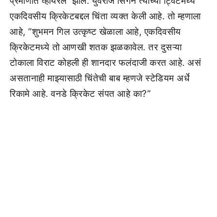
प्रमाणात व्हायरल झाले. युवराज सिंगने त्याच्या ट्विटमध्ये
एकदिवसीय क्रिकेटबद्दल चिंता व्यक्त केली आहे. तो म्हणाला
आहे, “शुभमन गिल उत्कृष्ट खेळाला आहे, एकदिवसीय
क्रिकेटमध्ये तो आणखी शतक झळकावेल. तर दुसऱ्या
टोकाला विराट कोहली ही शानदार फलंदाजी करत आहे. असं
असतानाही माझ्यासाठी चिंतेची बाब म्हणजे स्टेडियम अर्धे
रिकामे आहे. वनडे क्रिकेट संपत आहे का?”