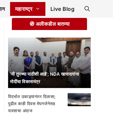
ञान
महाराष्ट्र
Live Blog
🧭 अलीकडील बातम्या
‘मी तुमच्या पाठीशी आहे’; NDA खासदारांना
मोदींचा विकासमंत्र
विदर्भात उकाड्यानंतर दिलासा;
पुढील काही दिवस मेघगर्जनेसह
पावसाचा अंदाज