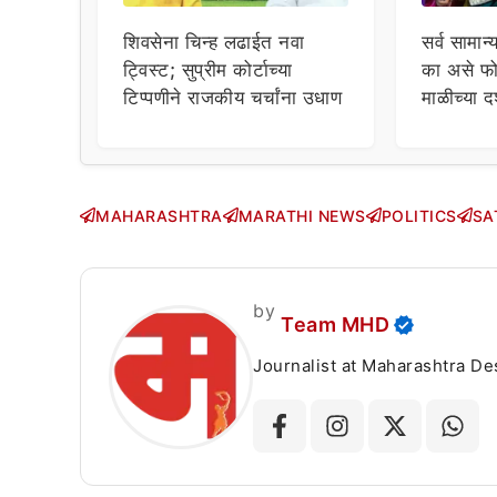
शिवसेना चिन्ह लढाईत नवा
सर्व सामान्
ट्विस्ट; सुप्रीम कोर्टाच्या
का असे फो
टिप्पणीने राजकीय चर्चांना उधाण
माळीच्या द
चाहत्यांच
सवाल!
MAHARASHTRA
MARATHI NEWS
POLITICS
SA
by
Team MHD
Journalist at Maharashtra Desha