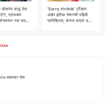
य लोकांना काढू देता
‘Sorry Hrithik’ ट्रेंडवर
टो?, प्राजक्ता
अखेर हृतिक रोशनची पहिली
र्शनावरून नवा वाद;
प्रतिक्रिया; कंगना वादात उडी
ा थेट प्रशासनालाच
घेत म्हणाला…
TARA
 महाराष्ट्र देशा