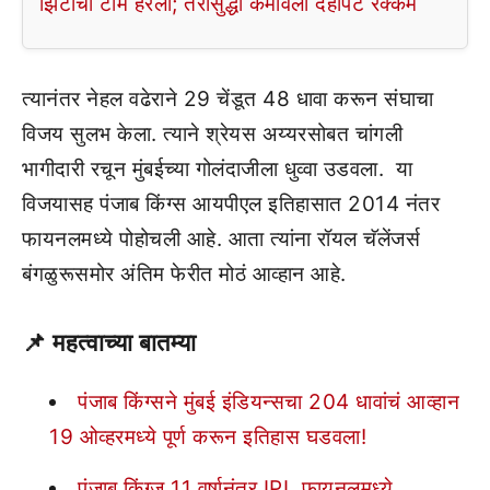
झिंटाची टीम हरली; तरीसुद्धा कमावली दहापट रक्कम
त्यानंतर नेहल वढेराने 29 चेंडूत 48 धावा करून संघाचा
विजय सुलभ केला. त्याने श्रेयस अय्यरसोबत चांगली
भागीदारी रचून मुंबईच्या गोलंदाजीला धुव्वा उडवला. या
विजयासह पंजाब किंग्स आयपीएल इतिहासात 2014 नंतर
फायनलमध्ये पोहोचली आहे. आता त्यांना रॉयल चॅलेंजर्स
बंगळुरूसमोर अंतिम फेरीत मोठं आव्हान आहे.
📌 महत्वाच्या बातम्या
पंजाब किंग्सने मुंबई इंडियन्सचा 204 धावांचं आव्हान
19 ओव्हरमध्ये पूर्ण करून इतिहास घडवला!
पंजाब किंग्ज 11 वर्षानंतर IPL फायनलमध्ये,