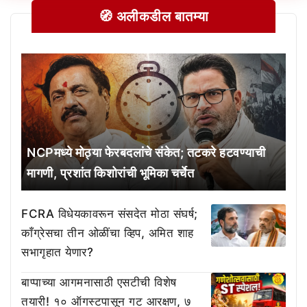
🧭 अलीकडील बातम्या
NCPमध्ये मोठ्या फेरबदलांचे संकेत; तटकरे हटवण्याची
मागणी, प्रशांत किशोरांची भूमिका चर्चेत
FCRA विधेयकावरून संसदेत मोठा संघर्ष;
काँग्रेसचा तीन ओळींचा व्हिप, अमित शाह
सभागृहात येणार?
बाप्पाच्या आगमनासाठी एसटीची विशेष
तयारी! १० ऑगस्टपासून गट आरक्षण, ७