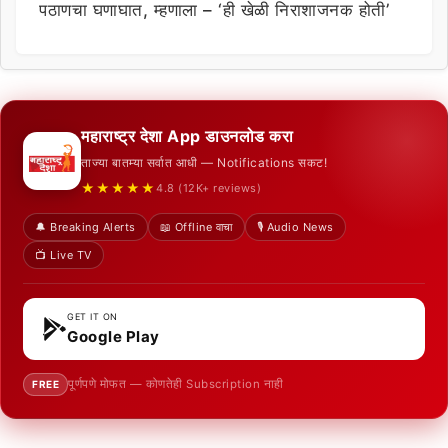
पठाणचा घणाघात, म्हणाला – ‘ही खेळी निराशाजनक होती’
महाराष्ट्र देशा App डाउनलोड करा
ताज्या बातम्या सर्वात आधी — Notifications सकट!
★★★★★
4.8 (12K+ reviews)
🔔 Breaking Alerts
📖 Offline वाचा
🎙️ Audio News
📺 Live TV
GET IT ON
Google Play
पूर्णपणे मोफत — कोणतेही Subscription नाही
FREE