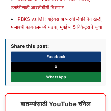
ट्रॉफीसाठी आरसीबीशी भिडणार
PBKS vs MI : श्रेयस अय्यरची मॅचविनिंग खेळी,
पंजाबची फायनलमध्ये धडक, मुंबईचा 5 विकेट्सने धुव्वा
Share this post:
Facebook
X
WhatsApp
बातम्यांसाठी YouTube चॅनेल