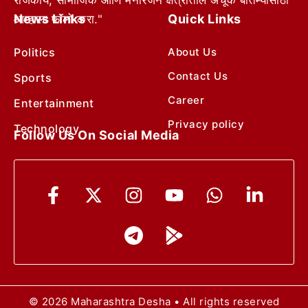
News Links
Quick Links
आम्हाला फॉलो करा."
Politics
About Us
Contact Us
Sports
Career
Entertainment
Privacy policy
Technology
Follow Us On Social Media
© 2026 Maharashtra Desha • All rights reserved