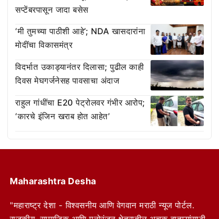
सप्टेंबरपासून जादा बसेस
‘मी तुमच्या पाठीशी आहे’; NDA खासदारांना
मोदींचा विकासमंत्र
विदर्भात उकाड्यानंतर दिलासा; पुढील काही
दिवस मेघगर्जनेसह पावसाचा अंदाज
राहुल गांधींचा E20 पेट्रोलवर गंभीर आरोप;
‘कारचे इंजिन खराब होत आहेत’
Maharashtra Desha
"महाराष्ट्र देशा - विश्वसनीय आणि वेगवान मराठी न्यूज पोर्टल.
राजकीय, सामाजिक आणि मनोरंजन क्षेत्रातील अचूक बातम्यांसाठी