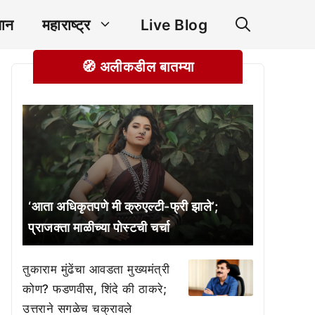
ञान
महाराष्ट्र
Live Blog
🧭 अलीकडील बातम्या
‘आता अधिकृतपणे मी क्रुएल्टी-फ्री झाले’;
प्राजक्ता माळीच्या पोस्टची चर्चा
तुकाराम मुंढेंचा आवडता मुख्यमंत्री
कोण? फडणवीस, शिंदे की ठाकरे;
उत्तराने सगळेच चक्रावले