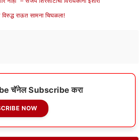
 नाही” – संजय शिरसाटांचा विरोधकांना इशारा
 विरुद्ध राऊत सामना चिघळला!
ube चॅनेल Subscribe करा
SCRIBE NOW