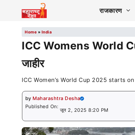
राजकारण
Home
»
India
ICC Womens World Cup 2
जाहीर
ICC Women’s World Cup 2025 starts on S
by
Maharashtra Desha
Published On:
जून 2, 2025 8:20 PM