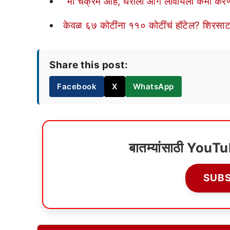
“मी चक्रम आहे, घराला आग लावायला कमी करणार
केवळ ६७ कोटींना ११० कोटींचं हॉटेल? शिरसाट
Share this post:
Facebook
X
WhatsApp
बातम्यांसाठी YouT
SUB