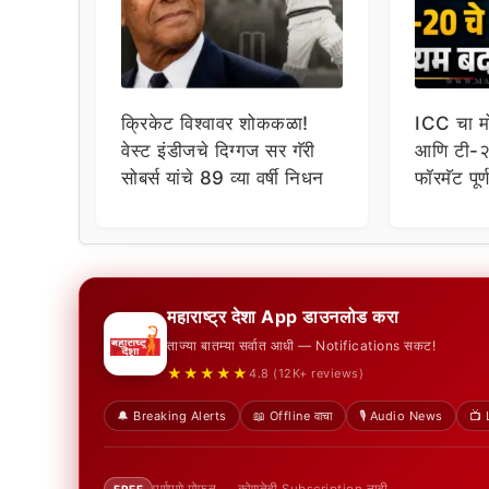
क्रिकेट विश्वावर शोककळा!
ICC चा मो
वेस्ट इंडीजचे दिग्गज सर गॅरी
आणि टी-२०
सोबर्स यांचे 89 व्या वर्षी निधन
फॉरमॅट पू
सामने कसे
महाराष्ट्र देशा App डाउनलोड करा
ताज्या बातम्या सर्वात आधी — Notifications सकट!
★★★★★
4.8 (12K+ reviews)
🔔 Breaking Alerts
📖 Offline वाचा
🎙️ Audio News
📺 