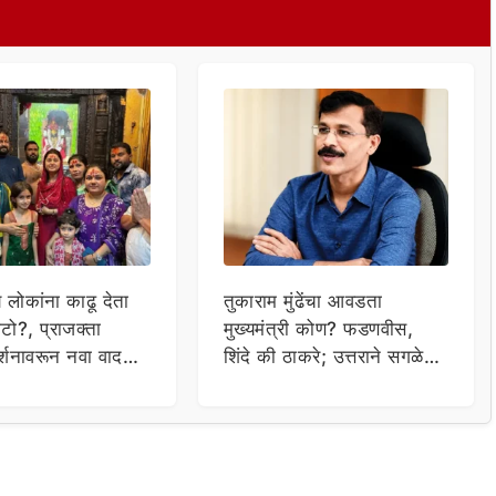
य लोकांना काढू देता
तुकाराम मुंढेंचा आवडता
टो?, प्राजक्ता
मुख्यमंत्री कोण? फडणवीस,
र्शनावरून नवा वाद;
शिंदे की ठाकरे; उत्तराने सगळेच
ा थेट प्रशासनालाच
चक्रावले