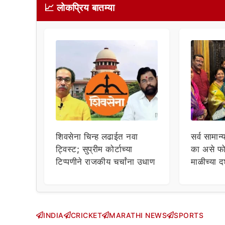
📈 लोकप्रिय बातम्या
शिवसेना चिन्ह लढाईत नवा
सर्व सामान्
ट्विस्ट; सुप्रीम कोर्टाच्या
का असे फो
टिप्पणीने राजकीय चर्चांना उधाण
माळीच्या द
चाहत्यांच
सवाल!
INDIA
CRICKET
MARATHI NEWS
SPORTS