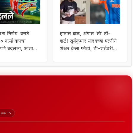
ठा निर्णय: वनडे
हातात बाळ, अंगात ‘तो’ टी-
 वर्ल्ड कपचा
शर्ट! सूर्यकुमार यादवच्या पत्नीने
र्णपणे बदलला, आता
शेअर केला फोटो, टी-शर्टवरील
 होणार?
शब्दांमुळे सोशल मीडियावर मोठी
खळबळ!
Live TV