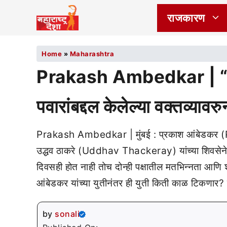
राजकारण
Home
»
Maharashtra
Prakash Ambedkar | “भां
पवारांबद्दल केलेल्या वक्तव्याव
Prakash Ambedkar | मुंबई : प्रकाश आंबेडकर 
उद्धव ठाकरे (Uddhav Thackeray) यांच्या शिवसेनेने च
दिवसही होत नाही तोच दोन्ही पक्षातील मतभिन्नता आण
आंबेडकर यांच्या युतीनंतर ही युती किती काळ टिकणार
by
sonali