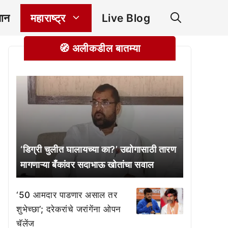
ञान
महाराष्ट्र
Live Blog
🧭 अलीकडील बातम्या
‘डिग्री चुलीत घालायच्या का?’ उद्योगासाठी तारण
मागणाऱ्या बँकांवर सदाभाऊ खोतांचा सवाल
‘50 आमदार पाडणार असाल तर
शुभेच्छा’; दरेकरांचे जरांगेंना ओपन
चॅलेंज