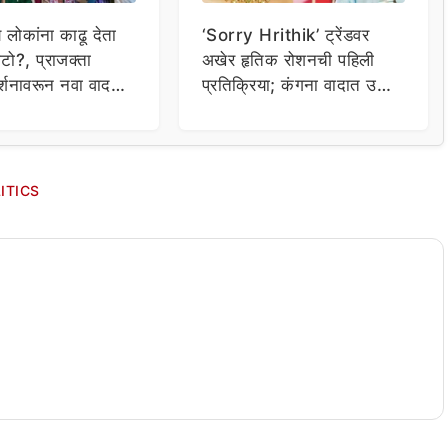
य लोकांना काढू देता
‘Sorry Hrithik’ ट्रेंडवर
टो?, प्राजक्ता
अखेर हृतिक रोशनची पहिली
र्शनावरून नवा वाद;
प्रतिक्रिया; कंगना वादात उडी
ा थेट प्रशासनालाच
घेत म्हणाला…
ITICS