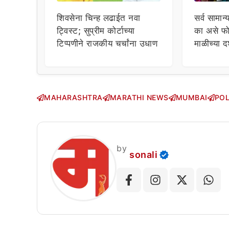
शिवसेना चिन्ह लढाईत नवा
सर्व सामान्
ट्विस्ट; सुप्रीम कोर्टाच्या
का असे फो
टिप्पणीने राजकीय चर्चांना उधाण
माळीच्या द
चाहत्यांच
सवाल!
MAHARASHTRA
MARATHI NEWS
MUMBAI
POL
by
sonali