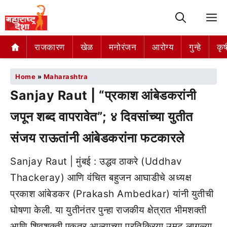
M
राजकारण
खेळ
मनोरंजन
आरोग्य
गुन्हे
कृष
Home
»
Maharashtra
Sanjay Raut | “प्रकाश आंबेडकरांनी
जपून शब्द वापरावेत”; ४ दिवसांच्या युतीत
संजय राऊतांनी आंबेडकरांना फटकारले
Sanjay Raut | मुंबई : उद्धव ठाकरे (Uddhav
Thackeray) आणि वंचित बहुजन आघाडीचे अध्यक्ष
प्रकाश आंबेडकर (Prakash Ambedkar) यांनी युतीची
घोषणा केली. या युतीनंतर पुन्हा राजकीय क्षेत्रात भीमशक्ती
आणि शिवशक्ती एकत्र आल्याच्या प्रतिक्रिया उमटू लागल्या.