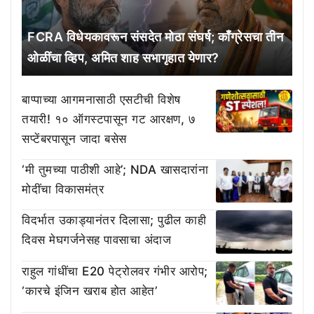
FCRA विधेयकावरून संसदेत मोठा संघर्ष; काँग्रेसचा तीन
ओळींचा व्हिप, अमित शाह सभागृहात येणार?
बाप्पाच्या आगमनासाठी एसटीची विशेष
तयारी! १० ऑगस्टपासून गट आरक्षण, ७
सप्टेंबरपासून जादा बसेस
‘मी तुमच्या पाठीशी आहे’; NDA खासदारांना
मोदींचा विकासमंत्र
विदर्भात उकाड्यानंतर दिलासा; पुढील काही
दिवस मेघगर्जनेसह पावसाचा अंदाज
राहुल गांधींचा E20 पेट्रोलवर गंभीर आरोप;
‘कारचे इंजिन खराब होत आहेत’