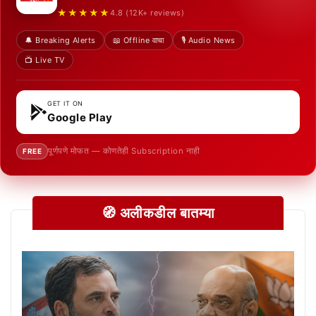
★★★★★
4.8 (12K+ reviews)
🔔 Breaking Alerts
📖 Offline वाचा
🎙️ Audio News
📺 Live TV
GET IT ON
Google Play
पूर्णपणे मोफत — कोणतेही Subscription नाही
FREE
🧭 अलीकडील बातम्या