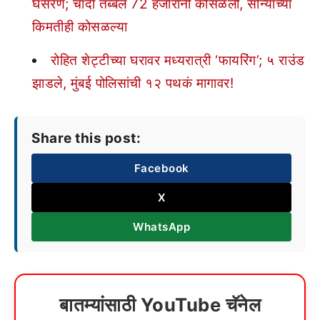
घसरण; चांदी तब्बल 72 हजारांनी कोसळली, सोन्याच्या
किमतीही कोसळल्या
रोहित शेट्टीच्या घरावर मध्यरात्री ‘फायरिंग’; ५ राउंड
झाडले, मुंबई पोलिसांची १२ पथकं मागावर!
Share this post:
Facebook
X
WhatsApp
बातम्यांसाठी YouTube चॅनेल