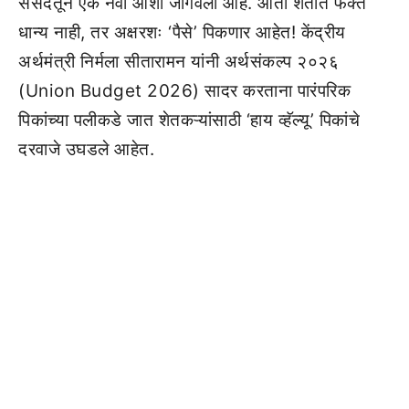
संसदेतून एक नवी आशा जागवली आहे. आता शेतात फक्त
धान्य नाही, तर अक्षरशः ‘पैसे’ पिकणार आहेत! केंद्रीय
अर्थमंत्री निर्मला सीतारामन यांनी अर्थसंकल्प २०२६
(Union Budget 2026) सादर करताना पारंपरिक
पिकांच्या पलीकडे जात शेतकऱ्यांसाठी ‘हाय व्हॅल्यू’ पिकांचे
दरवाजे उघडले आहेत.