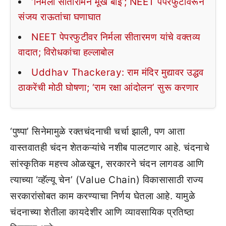
‘निर्मला सीतारामन मूर्ख बाई’; NEET पेपरफुटीवरून
संजय राऊतांचा घणाघात
NEET पेपरफुटीवर निर्मला सीतारमण यांचे वक्तव्य
वादात; विरोधकांचा हल्लाबोल
Uddhav Thackeray: राम मंदिर मुद्यावर उद्धव
ठाकरेंची मोठी घोषणा; ‘राम रक्षा आंदोलन’ सुरू करणार
‘पुष्पा’ सिनेमामुळे रक्तचंदनाची चर्चा झाली, पण आता
वास्तवातही चंदन शेतकऱ्यांचे नशीब पालटणार आहे. चंदनाचे
सांस्कृतिक महत्त्व ओळखून, सरकारने चंदन लागवड आणि
त्याच्या ‘व्हॅल्यू चेन’ (Value Chain) विकासासाठी राज्य
सरकारांसोबत काम करण्याचा निर्णय घेतला आहे. यामुळे
चंदनाच्या शेतीला कायदेशीर आणि व्यावसायिक प्रतिष्ठा