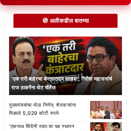
🧭 अलीकडील बातम्या
‘एक तरी बाहेरचा कंत्राटदार दाखवा’; गिरीश महाजनांचं
राज ठाकरेंना थेट चॅलेंज
मुख्यमंत्र्यांचा मोठा निर्णय; शेतकऱ्यांना
मिळाले 5,029 कोटी रुपये
‘एकनाथ शिंदेंनी स्वतःचा पक्ष स्थापन