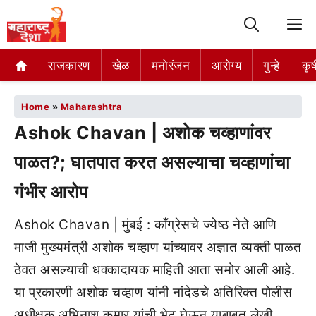
M
राजकारण
खेळ
मनोरंजन
आरोग्य
गुन्हे
कृष
Home
»
Maharashtra
Ashok Chavan | अशोक चव्हाणांवर
पाळत?; घातपात करत असल्याचा चव्हाणांचा
गंभीर आरोप
Ashok Chavan | मुंबई : काँग्रेसचे ज्येष्ठ नेते आणि
माजी मुख्यमंत्री अशोक चव्हाण यांच्यावर अज्ञात व्यक्ती पाळत
ठेवत असल्याची धक्कादायक माहिती आता समोर आली आहे.
या प्रकारणी अशोक चव्हाण यांनी नांदेडचे अतिरिक्त पोलीस
अधीक्षक अभिनाश कुमार यांची भेट घेऊन याबाबत लेखी