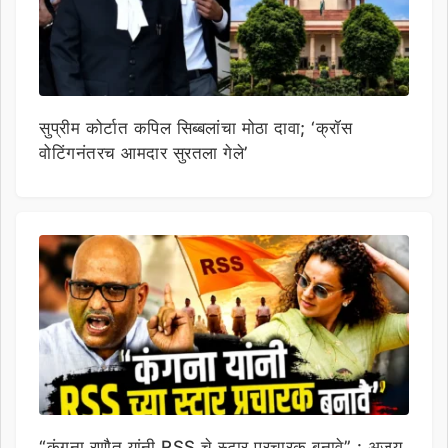
सुप्रीम कोर्टात कपिल सिब्बलांचा मोठा दावा; ‘क्रॉस
वोटिंगनंतरच आमदार सुरतला गेले’
“कंगना रणौत यांनी RSS चे स्टार प्रचारक बनावे” : अजय