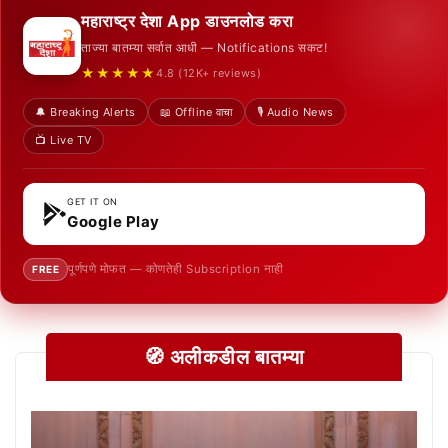
महाराष्ट्र देशा App डाउनलोड करा
ताज्या बातम्या सर्वात आधी — Notifications सकट!
★★★★★
4.8 (12K+ reviews)
🔔 Breaking Alerts
📖 Offline वाचा
🎙️ Audio News
📺 Live TV
GET IT ON
Google Play
पूर्णपणे मोफत — कोणतेही Subscription नाही
FREE
🧭 अलीकडील बातम्या