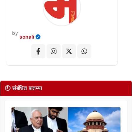
by
sonali
🕘 संबंधित बातम्या