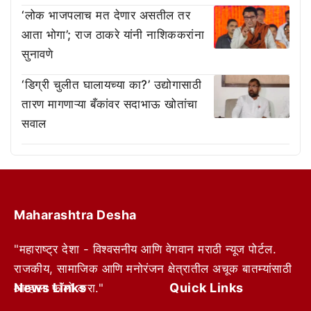
‘लोक भाजपलाच मत देणार असतील तर
आता भोगा’; राज ठाकरे यांनी नाशिककरांना
सुनावणे
‘डिग्री चुलीत घालायच्या का?’ उद्योगासाठी
तारण मागणाऱ्या बँकांवर सदाभाऊ खोतांचा
सवाल
Maharashtra Desha
"महाराष्ट्र देशा - विश्वसनीय आणि वेगवान मराठी न्यूज पोर्टल.
राजकीय, सामाजिक आणि मनोरंजन क्षेत्रातील अचूक बातम्यांसाठी
News Links
Quick Links
आम्हाला फॉलो करा."