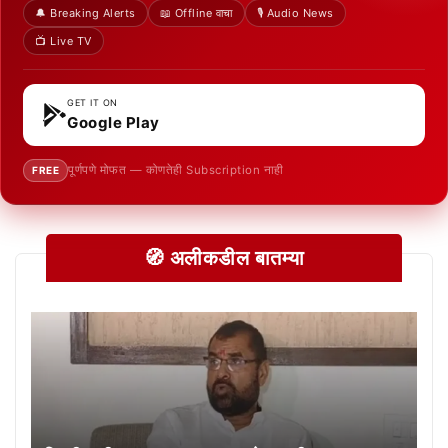
🔔 Breaking Alerts
📖 Offline वाचा
🎙️ Audio News
📺 Live TV
GET IT ON
Google Play
पूर्णपणे मोफत — कोणतेही Subscription नाही
FREE
🧭 अलीकडील बातम्या