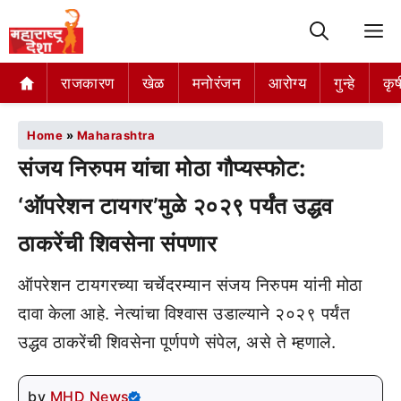
M
राजकारण
खेळ
मनोरंजन
आरोग्य
गुन्हे
कृष
Home
»
Maharashtra
संजय निरुपम यांचा मोठा गौप्यस्फोट:
‘ऑपरेशन टायगर’मुळे २०२९ पर्यंत उद्धव
ठाकरेंची शिवसेना संपणार
ऑपरेशन टायगरच्या चर्चेदरम्यान संजय निरुपम यांनी मोठा
दावा केला आहे. नेत्यांचा विश्वास उडाल्याने २०२९ पर्यंत
उद्धव ठाकरेंची शिवसेना पूर्णपणे संपेल, असे ते म्हणाले.
by
MHD News