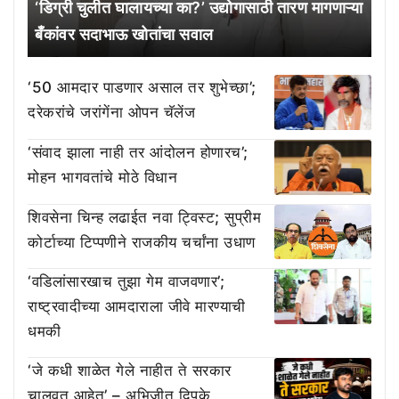
‘डिग्री चुलीत घालायच्या का?’ उद्योगासाठी तारण मागणाऱ्या
बँकांवर सदाभाऊ खोतांचा सवाल
‘50 आमदार पाडणार असाल तर शुभेच्छा’;
दरेकरांचे जरांगेंना ओपन चॅलेंज
‘संवाद झाला नाही तर आंदोलन होणारच’;
मोहन भागवतांचे मोठे विधान
शिवसेना चिन्ह लढाईत नवा ट्विस्ट; सुप्रीम
कोर्टाच्या टिप्पणीने राजकीय चर्चांना उधाण
‘वडिलांसारखाच तुझा गेम वाजवणार’;
राष्ट्रवादीच्या आमदाराला जीवे मारण्याची
धमकी
‘जे कधी शाळेत गेले नाहीत ते सरकार
चालवत आहेत’ – अभिजीत दिपके