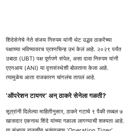
शिंदेसेनेचे नेते संजय निरुपम यांनी थेट उद्धव ठाकरेंच्या
पक्षाच्या भविष्यावरच प्रश्नचिन्ह उभं केलं आहे. २०२९ पर्यंत
उबाठा (UBT) पक्ष पूर्णपणे संपेल, असा दावा निरुपम यांनी
एएनआय (ANI) या वृत्तसंस्थेशी बोलताना केला आहे.
त्यामुळेच आता राजकारण चांगलंच तापलं आहे.
‘ऑपरेशन टायगर’ अन् ठाकरे सेनेला गळती?
सूत्रांनी दिलेल्या माहितीनुसार, ठाकरे गटाचे ९ पैकी तब्बल ७
खासदार एकनाथ शिंदे यांच्या गळाला लागण्याची शक्यता आहे.
या संभाव्य राजकीय भूकंपालाच ‘Operation Tiger’