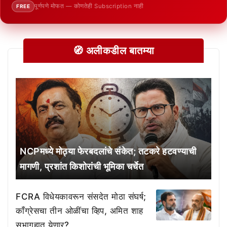
पूर्णपणे मोफत — कोणतेही Subscription नाही
FREE
🧭 अलीकडील बातम्या
NCPमध्ये मोठ्या फेरबदलांचे संकेत; तटकरे हटवण्याची
मागणी, प्रशांत किशोरांची भूमिका चर्चेत
FCRA विधेयकावरून संसदेत मोठा संघर्ष;
काँग्रेसचा तीन ओळींचा व्हिप, अमित शाह
सभागृहात येणार?