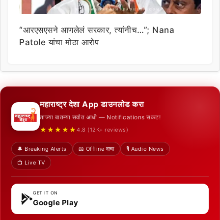
“आरएसएसने आणलेलं सरकार, त्यांनीच…”; Nana
Patole यांचा मोठा आरोप
महाराष्ट्र देशा App डाउनलोड करा
ताज्या बातम्या सर्वात आधी — Notifications सकट!
★★★★★
4.8 (12K+ reviews)
🔔 Breaking Alerts
📖 Offline वाचा
🎙️ Audio News
📺 Live TV
GET IT ON
Google Play