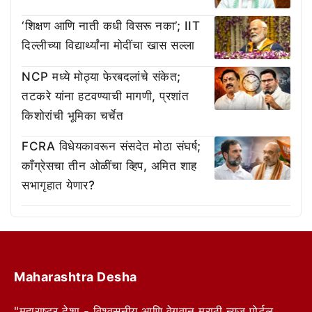
‘शिक्षण आणि नाती कधी विसरू नका’; IIT
दिल्लीच्या विद्यार्थ्यांना मोदींचा खास सल्ला
NCP मध्ये मोठ्या फेरबदलांचे संकेत;
तटकरे यांना हटवण्याची मागणी, प्रशांत
किशोरांची भूमिका चर्चेत
FCRA विधेयकावरून संसदेत मोठा संघर्ष;
काँग्रेसचा तीन ओळींचा व्हिप, अमित शाह
सभागृहात येणार?
Maharashtra Desha
"महाराष्ट्र देशा - विश्वसनीय आणि वेगवान मराठी न्यूज पोर्टल.