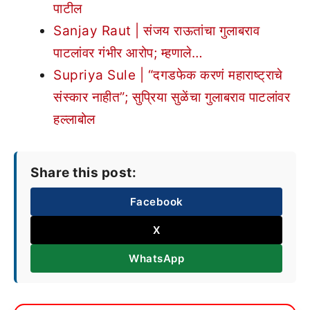
पाटील
Sanjay Raut | संजय राऊतांचा गुलाबराव
पाटलांवर गंभीर आरोप; म्हणाले…
Supriya Sule | “दगडफेक करणं महाराष्ट्राचे
संस्कार नाहीत”; सुप्रिया सुळेंचा गुलाबराव पाटलांवर
हल्लाबोल
Share this post:
Facebook
X
WhatsApp