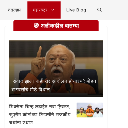
तंत्रज्ञान
महाराष्ट्र
Live Blog
🧭 अलीकडील बातम्या
‘संवाद झाला नाही तर आंदोलन होणारच’; मोहन
भागवतांचे मोठे विधान
शिवसेना चिन्ह लढाईत नवा ट्विस्ट;
सुप्रीम कोर्टाच्या टिप्पणीने राजकीय
चर्चांना उधाण