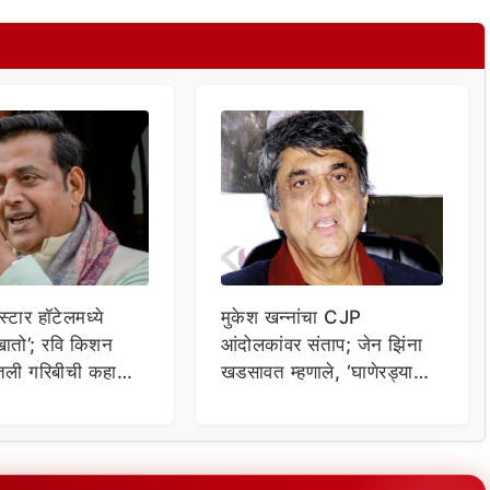
्टार हॉटेलमध्ये
मुकेश खन्नांचा CJP
ातो’; रवि किशन
आंदोलकांवर संताप; जेन झिंना
ितली गरिबीची कहाणी,
खडसावत म्हणाले, ‘घाणेरड्या
नी उडवली खिल्ली
गटारातील किडे…’