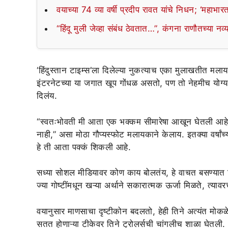
वयाच्या 74 व्या वर्षी प्रदीप रावत यांचे निधन; ‘महाभारत
“हिंदू मुली जेव्हा संबंध ठेवतात…”, कंगना राणौतच्या न
‘हिंदुस्तान टाइम्स’ला दिलेल्या नुकत्याच एका मुलाखतीत मलायका
इंटरनेटच्या या जगात खूप गोंधळ असतो, पण तो नेहमीच योग्य अ
दिलंय.
“स्वतःभोवती मी आता एक भक्कम सीमारेषा आखून घेतली आहे. या
नाही,” असा मोठा गौप्यस्फोट मलायकाने केलाय. इतक्या वर्षांच
हे ती आता पक्कं शिकली आहे.
सध्या सोशल मीडियावर कोण काय बोलतंय, हे वाचत बसण्यात
ज्या गोष्टींमधून खऱ्या अर्थाने सकारात्मक ऊर्जा मिळते, त्या
वयानुसार माणसाचा दृष्टीकोन बदलतो, हेही तिने अत्यंत मोकळ
सतत होणाऱ्या टीकेवर तिने ट्रोलर्सची चांगलीच शाळा घेतली.