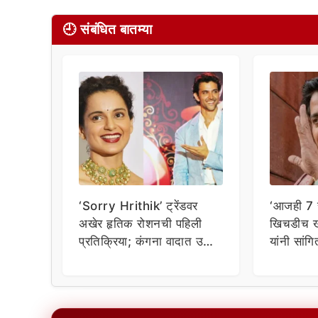
🕘 संबंधित बातम्या
‘Sorry Hrithik’ ट्रेंडवर
‘आजही 7 स
अखेर हृतिक रोशनची पहिली
खिचडीच ख
प्रतिक्रिया; कंगना वादात उडी
यांनी सांग
घेत म्हणाला…
नेटकऱ्यां