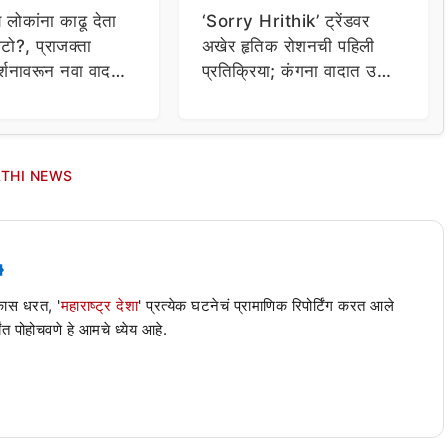
य लोकांना काढू देता
‘Sorry Hrithik’ ट्रेंडवर
टो?, प्राजक्ता
अखेर हृतिक रोशनची पहिली
र्शनावरून नवा वाद;
प्रतिक्रिया; कंगना वादात उडी
ा थेट प्रशासनालाच
घेत म्हणाला…
THI NEWS
 कास धरत, '
महाराष्ट्र देशा
' प्रत्येक घटनेचं प्रामाणिक रिपोर्टिंग करत आले
ंत पोहोचवणे हे आमचे ध्येय आहे.