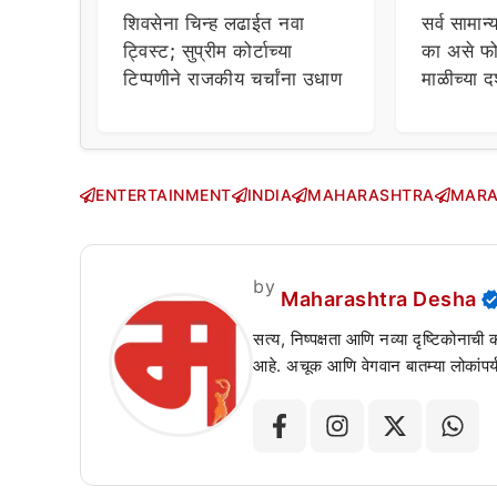
शिवसेना चिन्ह लढाईत नवा
सर्व सामान्
ट्विस्ट; सुप्रीम कोर्टाच्या
का असे फो
टिप्पणीने राजकीय चर्चांना उधाण
माळीच्या द
चाहत्यांच
सवाल!
ENTERTAINMENT
INDIA
MAHARASHTRA
MARA
by
Maharashtra Desha
सत्य, निष्पक्षता आणि नव्या दृष्टिकोनाची
आहे. अचूक आणि वेगवान बातम्या लोकांपर्य