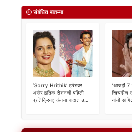
🕘 संबंधित बातम्या
‘Sorry Hrithik’ ट्रेंडवर
‘आजही 7 स
अखेर हृतिक रोशनची पहिली
खिचडीच ख
प्रतिक्रिया; कंगना वादात उडी
यांनी सांग
घेत म्हणाला…
नेटकऱ्यां