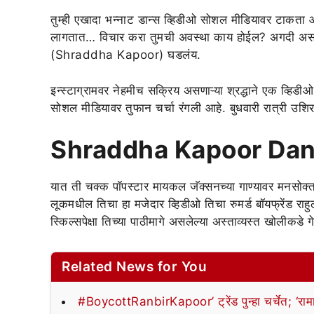
तुम्ही एखादा भन्नाट डान्स व्हिडीओ सोशल मीडियावर टाकता आ
लागतात… विचार करा तुमची अवस्था काय होईल? अगदी असंच 
(Shraddha Kapoor) घडलंय.
इन्स्टाग्रामवर नेहमीच सक्रिय असणाऱ्या श्रद्धाने एक व्हिडी
सोशल मीडियावर तुफान चर्चा रंगली आहे. बुधवारी रात्री उशि
Shraddha Kapoor Dan
यात ती चक्क पॉपस्टार मायकल जॅक्सनच्या गाण्यावर मनसोक्
लूकमधील तिचा हा मजेदार व्हिडीओ तिचा रुमर्ड बॉयफ्रेंड राहुल
स्किल्सपेक्षा तिच्या पाठीमागे असलेल्या अस्ताव्यस्त खोलीकड
Related News for You
#BoycottRanbirKapoor’ ट्रेंड पुन्हा चर्चेत; ‘रामा