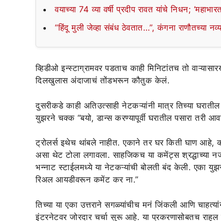
वयाच्या 74 व्या वर्षी प्रदीप रावत यांचे निधन; ‘महाभारत
“हिंदू मुली जेव्हा संबंध ठेवतात…”, कंगना राणौतच्या न
व्हिडीओ इन्स्टाग्रामवर पडताच काही मिनिटांतच तो वाऱ्यासार
दिलखुलास अंदाजाचं तोंडभरून कौतुक केलं.
दुसरीकडे काही अतिउत्साही नेटकऱ्यांनी मात्र तिच्या घराती
युझरने चक्क “बयो, डान्स करण्यापूर्वी घरातील पसारा तरी 
ट्रोलर्स इथेच थांबले नाहीत. एकाने तर घर किती घाण आहे, 
असा थेट टोला लगावला. साहजिकच या कमेंट्स श्रद्धाच्या नजर
भन्नाट स्टाईलमध्ये या नेटकऱ्यांची बोलती बंद केली. एका यु
रिअल आयडीवरून कमेंट कर ना.”
तिच्या या एका उत्तराने सगळ्यांचीच मनं जिंकली आणि चाहत्या
इंटरनेटवर जोरदार चर्चा सुरू आहे. या प्रकरणासोबतच राहुल म