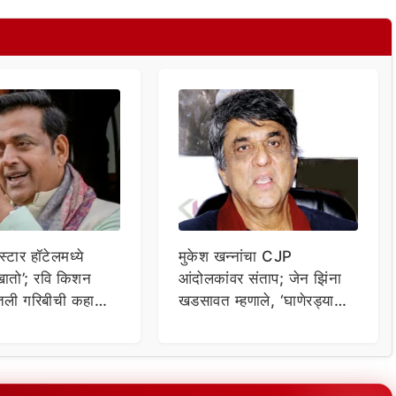
्टार हॉटेलमध्ये
मुकेश खन्नांचा CJP
ातो’; रवि किशन
आंदोलकांवर संताप; जेन झिंना
ितली गरिबीची कहाणी,
खडसावत म्हणाले, ‘घाणेरड्या
नी उडवली खिल्ली
गटारातील किडे…’