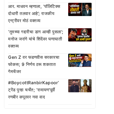
आर. माधवन म्हणाला, ‘पॉलिटिक्स
दोधारी तलवार आहे’; राजकीय
एन्ट्रीवर मोठं वक्तव्य
‘तुमच्या गद्दारीचा डाग आम्ही पुसला’;
मनोज जरांगे यांचे शिंदेंवर घणाघाती
वक्तव्य
Gen Z वर फडणवीस सरकारचा
फोकस; 9 निर्णय ठरू शकतात
गेमचेंजर
#BoycottRanbirKapoor’
ट्रेंड पुन्हा चर्चेत; ‘रामायण’पूर्वी
रणबीर कपूरवर नवा वाद