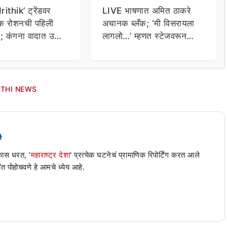
ithik’ ट्रेंडवर
LIVE भाषणात अमित ठाकरे
िक रोशनची पहिली
अचानक ब्लँक; ‘मी विसरायला
या; कंगना वादात उडी
लागलो…’ म्हणत स्टेजवरून
ला…
निघून गेले
THI NEWS
 कास धरत, '
महाराष्ट्र देशा
' प्रत्येक घटनेचं प्रामाणिक रिपोर्टिंग करत आले
ंत पोहोचवणे हे आमचे ध्येय आहे.