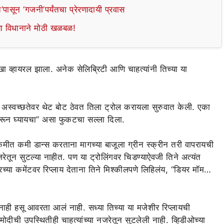
’पासून ‘गजनी’पर्यंतचा प्रेरणादायी प्रवास
व्या विधानाने मोठी खळबळ!
खा व्हायरल झाला. अनेक सेलिब्रिटी आणि चाहत्यांनी तिच्या या
ल अस्वच्छतेवर थेट बोट ठेवत तिला ट्रोल करायला सुरुवात केली. एका
आवरून घ्यायचा” असा फुकटचा सल्ला दिला.
कमीत कमी डान्स करताना मागच्या बाजूला ग्रीन स्क्रीन तरी वापरायची
ेतून सुटल्या नाहीत. पण या ट्रोलिंगवर चिडण्याऐवजी तिने अत्यंत
झरच्या कमेंटवर रिप्लाय देताना तिने मिश्कीलपणे लिहिलंय, “डियर मॉम…
ंनाही हसू आवरता आलं नाही. सध्या तिच्या या मजेशीर रिप्लायची
ोदीची उपस्थितीही चाहत्यांच्या नजरेतून सुटलेली नाही. व्हिडीओच्या