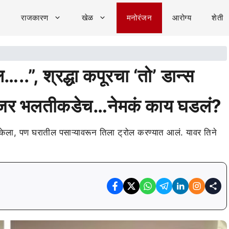
राजकारण
खेळ
मनोरंजन
आरोग्य
शेती
ल…..”, श्रद्धा कपूरचा ‘तो’ डान्स
ी नजर भलतीकडेच…नेमकं काय घडलं?
अर केला, पण घरातील पसाऱ्यावरून तिला ट्रोल करण्यात आलं. यावर तिने