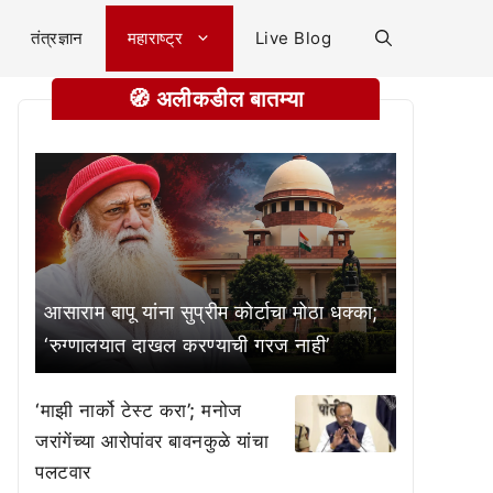
तंत्रज्ञान
महाराष्ट्र
Live Blog
🧭 अलीकडील बातम्या
आसाराम बापू यांना सुप्रीम कोर्टाचा मोठा धक्का;
‘रुग्णालयात दाखल करण्याची गरज नाही’
‘माझी नार्को टेस्ट करा’; मनोज
जरांगेंच्या आरोपांवर बावनकुळे यांचा
पलटवार