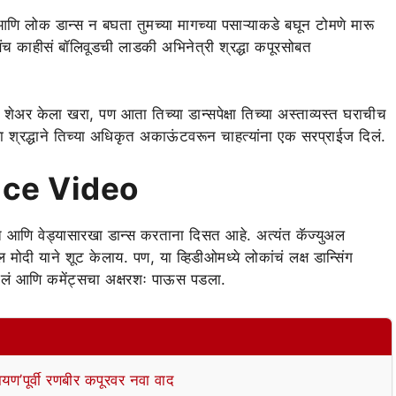
णि लोक डान्स न बघता तुमच्या मागच्या पसाऱ्याकडे बघून टोमणे मारू
काहीसं बॉलिवूडची लाडकी अभिनेत्री श्रद्धा कपूरसोबत
ओ शेअर केला खरा, पण आता तिच्या डान्सपेक्षा तिच्या अस्ताव्यस्त घराचीच
रा श्रद्धाने तिच्या अधिकृत अकाऊंटवरून चाहत्यांना एक सरप्राईज दिलं.
ce Video
त आणि वेड्यासारखा डान्स करताना दिसत आहे. अत्यंत कॅज्युअल
 मोदी याने शूट केलाय. पण, या व्हिडीओमध्ये लोकांचं लक्ष डान्सिंग
े गेलं आणि कमेंट्सचा अक्षरशः पाऊस पडला.
यण’पूर्वी रणबीर कपूरवर नवा वाद