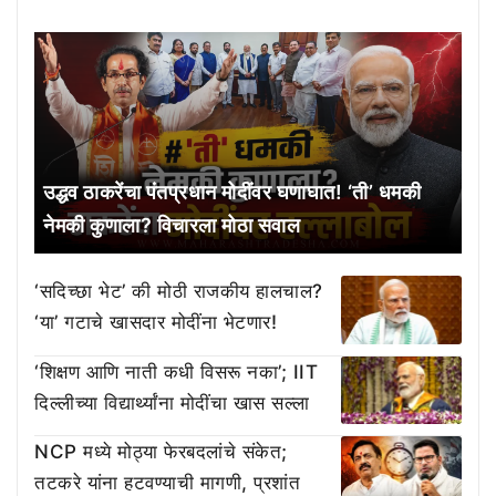
उद्धव ठाकरेंचा पंतप्रधान मोदींवर घणाघात! ‘ती’ धमकी
नेमकी कुणाला? विचारला मोठा सवाल
‘सदिच्छा भेट’ की मोठी राजकीय हालचाल?
‘या’ गटाचे खासदार मोदींना भेटणार!
‘शिक्षण आणि नाती कधी विसरू नका’; IIT
दिल्लीच्या विद्यार्थ्यांना मोदींचा खास सल्ला
NCP मध्ये मोठ्या फेरबदलांचे संकेत;
तटकरे यांना हटवण्याची मागणी, प्रशांत