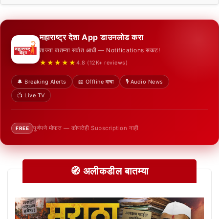
महाराष्ट्र देशा App डाउनलोड करा
ताज्या बातम्या सर्वात आधी — Notifications सकट!
★★★★★
4.8 (12K+ reviews)
🔔 Breaking Alerts
📖 Offline वाचा
🎙️ Audio News
📺 Live TV
पूर्णपणे मोफत — कोणतेही Subscription नाही
FREE
🧭 अलीकडील बातम्या