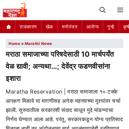
M
राजकारण
खेळ
मनोरंजन
आरोग्य
गुन्हे
कृष
Home
»
Marathi News
मराठा समाजाच्या परिषदेसाठी 10 मार्चपर्यंत
वेळ द्यावी; अन्यथा…; देवेंद्र फडणवीसांना
इशारा
Maratha Reservation | मराठा समाजाला १० टक्के
आरक्षण मिळावे या मागणीसह अनेक महत्त्वाच्या मुद्द्यांवर चर्चा
झाली. सुरुवातीला सरकारशी संवाद साधून मुद्दे मांडण्याचा
निर्णय घेण्यात आला आहे. परंतु, सरकारकडून योग्य प्रतिसाद
मिळाला नाही तर आंदोलनाचा मार्ग अवलंबण्याचेही ठरविण्यात