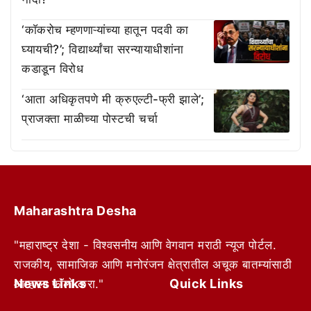
‘काॅकरोच म्हणणाऱ्यांच्या हातून पदवी का
घ्यायची?’; विद्यार्थ्यांचा सरन्यायाधीशांना
कडाडून विरोध
‘आता अधिकृतपणे मी क्रुएल्टी-फ्री झाले’;
प्राजक्ता माळीच्या पोस्टची चर्चा
Maharashtra Desha
"महाराष्ट्र देशा - विश्वसनीय आणि वेगवान मराठी न्यूज पोर्टल.
राजकीय, सामाजिक आणि मनोरंजन क्षेत्रातील अचूक बातम्यांसाठी
News Links
Quick Links
आम्हाला फॉलो करा."