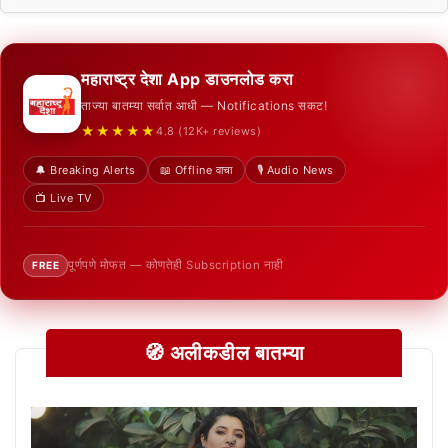
महाराष्ट्र देशा App डाउनलोड करा
ताज्या बातम्या सर्वात आधी — Notifications सकट!
★★★★★
4.8 (12K+ reviews)
🔔 Breaking Alerts
📖 Offline वाचा
🎙️ Audio News
📺 Live TV
पूर्णपणे मोफत — कोणतेही Subscription नाही
FREE
🧭 अलीकडील बातम्या