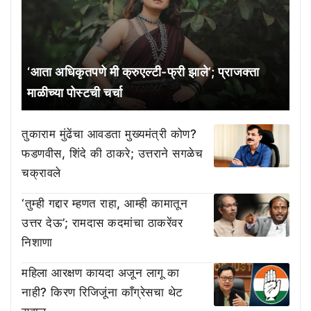
‘आता अधिकृतपणे मी क्रुएल्टी-फ्री झाले’; प्राजक्ता
माळीच्या पोस्टची चर्चा
तुकाराम मुंढेंचा आवडता मुख्यमंत्री कोण?
फडणवीस, शिंदे की ठाकरे; उत्तराने सगळेच
चक्रावले
‘तुम्ही गद्दार म्हणत राहा, आम्ही कामातून
उत्तर देऊ’; रामदास कदमांचा ठाकरेंवर
निशाणा
महिला आरक्षण कायदा अजून लागू का
नाही? किरण रिजिजूंना काँग्रेसचा थेट