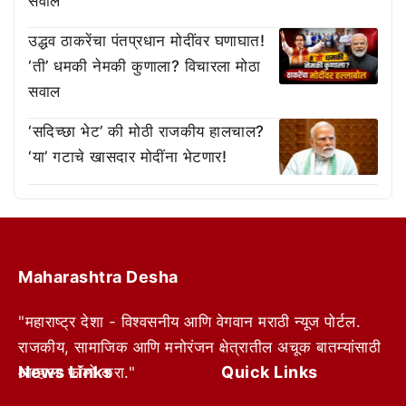
सवाल
उद्धव ठाकरेंचा पंतप्रधान मोदींवर घणाघात!
‘ती’ धमकी नेमकी कुणाला? विचारला मोठा
सवाल
‘सदिच्छा भेट’ की मोठी राजकीय हालचाल?
‘या’ गटाचे खासदार मोदींना भेटणार!
Maharashtra Desha
"महाराष्ट्र देशा - विश्वसनीय आणि वेगवान मराठी न्यूज पोर्टल.
राजकीय, सामाजिक आणि मनोरंजन क्षेत्रातील अचूक बातम्यांसाठी
News Links
Quick Links
आम्हाला फॉलो करा."