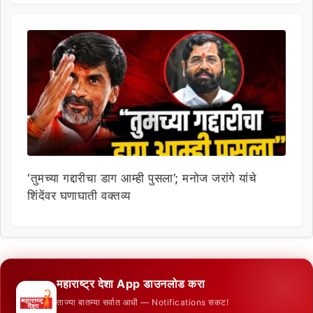
‘तुमच्या गद्दारीचा डाग आम्ही पुसला’; मनोज जरांगे यांचे
शिंदेंवर घणाघाती वक्तव्य
महाराष्ट्र देशा App डाउनलोड करा
ताज्या बातम्या सर्वात आधी — Notifications सकट!