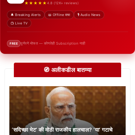
★★★★★
4.8 (12K+ reviews)
🔔 Breaking Alerts
📖 Offline वाचा
🎙️ Audio News
📺 Live TV
पूर्णपणे मोफत — कोणतेही Subscription नाही
FREE
🧭 अलीकडील बातम्या
‘सदिच्छा भेट’ की मोठी राजकीय हालचाल? ‘या’ गटाचे