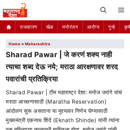
M
राजकारण
खेळ
मनोरंजन
आरोग्य
गुन्हे
कृष
Home
»
Maharashtra
Sharad Pawar | जे करणं शक्य नाही
त्याचा शब्द देऊ नये; मराठा आरक्षणावर शरद
पवारांची प्रतिक्रिया
Sharad Pawar | टीम महाराष्ट्र देशा: मनोज जरांगे यांचं
मराठा आरक्षणासाठी (Maratha Reservation)
आंदोलन सुरू असताना या मुद्द्यावर निर्णय घेण्यासाठी
मुख्यमंत्री एकनाथ शिंदे (Eknath Shinde) यांनी त्यांना
एक महिन्याचा कालावधी मागितला होता. मनोज जरांगे यांनी