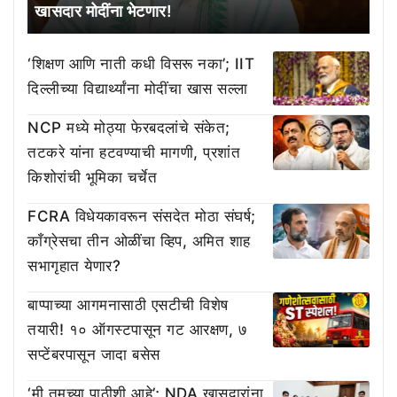
खासदार मोदींना भेटणार!
‘शिक्षण आणि नाती कधी विसरू नका’; IIT
दिल्लीच्या विद्यार्थ्यांना मोदींचा खास सल्ला
NCP मध्ये मोठ्या फेरबदलांचे संकेत;
तटकरे यांना हटवण्याची मागणी, प्रशांत
किशोरांची भूमिका चर्चेत
FCRA विधेयकावरून संसदेत मोठा संघर्ष;
काँग्रेसचा तीन ओळींचा व्हिप, अमित शाह
सभागृहात येणार?
बाप्पाच्या आगमनासाठी एसटीची विशेष
तयारी! १० ऑगस्टपासून गट आरक्षण, ७
सप्टेंबरपासून जादा बसेस
‘मी तुमच्या पाठीशी आहे’; NDA खासदारांना