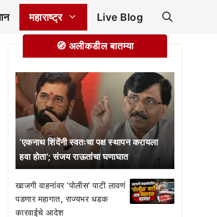
ञान
महाराष्ट्र
Live Blog
🧭 अलीकडील बातम्या
‘एकनाथ शिंदेंनी स्वतःचा पक्ष स्थापन करायला
हवा होता’; संजय राऊतांचा घणाघात
खाजगी वाहनांवर ‘पोलीस’ पाटी लावणं
पडणार महागात, राज्यभर धडक
कारवाईचे आदेश