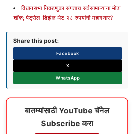
विधानसभा निवडणुका संपताच सर्वसामान्यांना मोठा
शॉक; पेट्रोल-डिझेल थेट २८ रुपयांनी महागणार?
Share this post:
Facebook
X
WhatsApp
बातम्यांसाठी YouTube चॅनेल
Subscribe करा