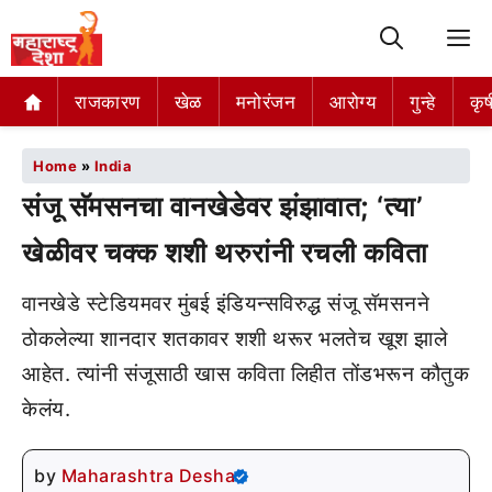
M
राजकारण
खेळ
मनोरंजन
आरोग्य
गुन्हे
कृष
Home
»
India
संजू सॅमसनचा वानखेडेवर झंझावात; ‘त्या’
खेळीवर चक्क शशी थरुरांनी रचली कविता
वानखेडे स्टेडियमवर मुंबई इंडियन्सविरुद्ध संजू सॅमसनने
ठोकलेल्या शानदार शतकावर शशी थरूर भलतेच खूश झाले
आहेत. त्यांनी संजूसाठी खास कविता लिहीत तोंडभरून कौतुक
केलंय.
by
Maharashtra Desha