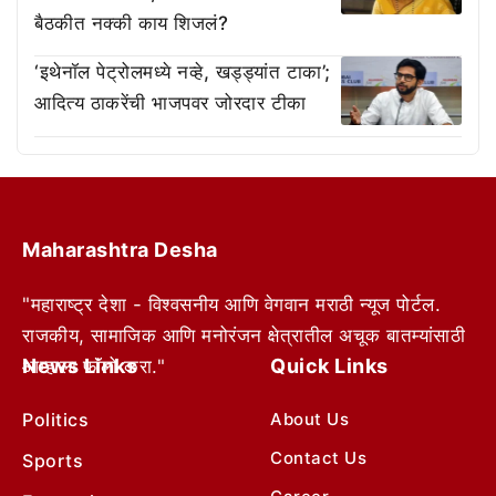
बैठकीत नक्की काय शिजलं?
‘इथेनॉल पेट्रोलमध्ये नव्हे, खड्ड्यांत टाका’;
आदित्य ठाकरेंची भाजपवर जोरदार टीका
Maharashtra Desha
"महाराष्ट्र देशा - विश्वसनीय आणि वेगवान मराठी न्यूज पोर्टल.
राजकीय, सामाजिक आणि मनोरंजन क्षेत्रातील अचूक बातम्यांसाठी
News Links
Quick Links
आम्हाला फॉलो करा."
Politics
About Us
Contact Us
Sports