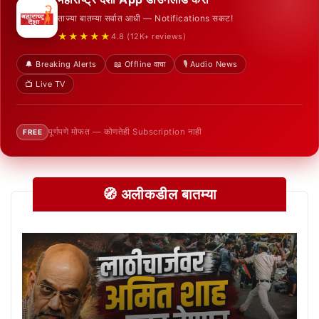
ताज्या बातम्या सर्वात आधी — Notifications सकट!
★★★★★
4.8 (12K+ reviews)
🔔 Breaking Alerts
📖 Offline वाचा
🎙️ Audio News
📺 Live TV
पूर्णपणे मोफत — कोणतेही Subscription नाही
FREE
🧭 अलीकडील बातम्या