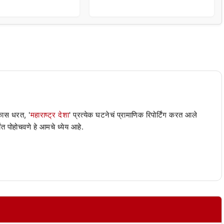
ा थेट प्रशासनालाच
घेत म्हणाला…
 कास धरत, '
महाराष्ट्र देशा
' प्रत्येक घटनेचं प्रामाणिक रिपोर्टिंग करत आले
ंत पोहोचवणे हे आमचे ध्येय आहे.