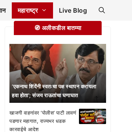
ञान
महाराष्ट्र
Live Blog
🧭 अलीकडील बातम्या
‘एकनाथ शिंदेंनी स्वतःचा पक्ष स्थापन करायला
हवा होता’; संजय राऊतांचा घणाघात
खाजगी वाहनांवर ‘पोलीस’ पाटी लावणं
पडणार महागात, राज्यभर धडक
कारवाईचे आदेश