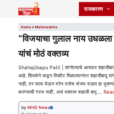
राजकारण
Home
»
Maharashtra
“विजयाचा गुलाल नाय उधळला 
यांचं मोठं वक्तव्य
Shahajibapu Patil | सांगोल्याचे आमदार शहाजीबापू प
आहे. शिवसेने कडून तिकीट मिळाल्यानंतर शहाजीबापू यां
नाही, तर फास घेऊन मरेन तसेच संजय राऊत हा भुकणारा म
करण्याची गरज नाही’, असं वक्तव्य शहाजी बापू …
Rea
by
MHD News