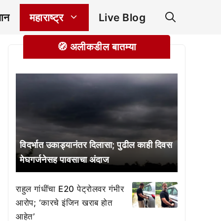
ञान
महाराष्ट्र
Live Blog
🧭 अलीकडील बातम्या
विदर्भात उकाड्यानंतर दिलासा; पुढील काही दिवस
मेघगर्जनेसह पावसाचा अंदाज
राहुल गांधींचा E20 पेट्रोलवर गंभीर
आरोप; ‘कारचे इंजिन खराब होत
आहेत’