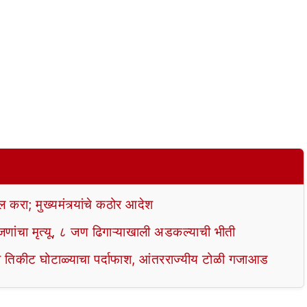
ल करा; मुख्यमंत्र्यांचे कठोर आदेश
णांचा मृत्यू, ८ जण ढिगाऱ्याखाली अडकल्याची भीती
ेल्वे तिकीट घोटाळ्याचा पर्दाफाश, आंतरराज्यीय टोळी गजाआड