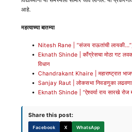
विद्यार्थ्यांना या समस्येला सामोरं जावं लागलं. या प्रकर
आहे.
महत्वाच्या बातम्या
Nitesh Rane | “संजय राऊतांची लायकी…”; न
Eknath Shinde | काँग्रेसचा मोठा गट लवकर
विधान
Chandrakant Khaire | महाराष्ट्रात भाजपनं
Sanjay Raut | लोकसभा निवडणुका लढवणार? स
Eknath Shinde | “ऐश्वर्या राय सारखे रोज मास
Share this post:
Facebook
X
WhatsApp