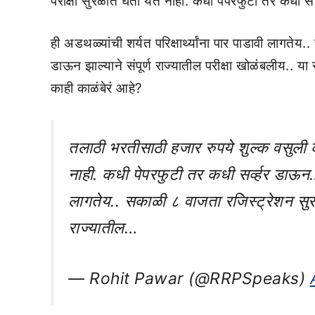
परीक्षा सुरळीत घेता येत नाही. कधी पेपरफुटी तर कधी सर
ही अडथळ्यांची शर्यत परिक्षार्थ्यांना पार पाडावी लागतेय
डाऊन झाल्याने संपूर्ण राज्यातील परीक्षा खोळंबली
काही काळंबेरं आहे?
तलाठी भरतीसाठी हजार रुपये शुल्क वसुली क
नाही. कधी पेपरफुटी तर कधी सर्व्हर डाऊन… ह
लागतेय.. सकाळी ८ वाजता रजिस्ट्रेशन सुरु ह
राज्यातील…
— Rohit Pawar (@RRPSpeaks)