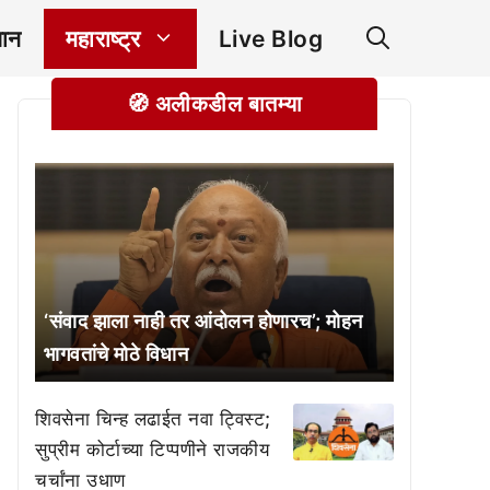
ञान
महाराष्ट्र
Live Blog
🧭 अलीकडील बातम्या
‘संवाद झाला नाही तर आंदोलन होणारच’; मोहन
भागवतांचे मोठे विधान
शिवसेना चिन्ह लढाईत नवा ट्विस्ट;
सुप्रीम कोर्टाच्या टिप्पणीने राजकीय
चर्चांना उधाण