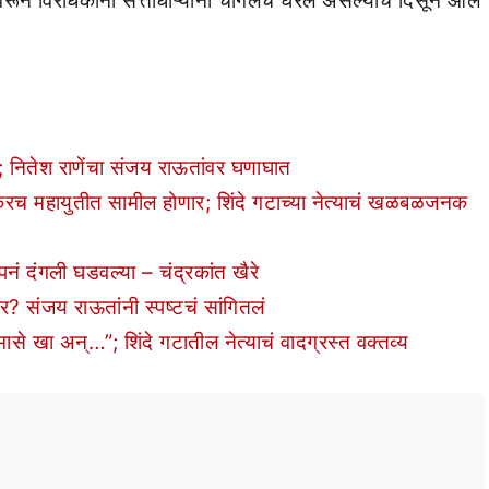
णावरून विरोधकांनी सत्ताधाऱ्यांना चांगलंच घेरलं असल्याचं दिसून आलं
ितेश राणेंचा संजय राऊतांवर घणाघात
च महायुतीत सामील होणार; शिंदे गटाच्या नेत्याचं खळबळजनक
 दंगली घडवल्या – चंद्रकांत खैरे
ंजय राऊतांनी स्पष्टचं सांगितलं
े खा अन्…”; शिंदे गटातील नेत्याचं वादग्रस्त वक्तव्य