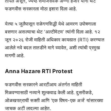
तापलं असून, ज्येष्ठ समाजसेवक अण्णा हजारे यांनी थेट
फडणवीस सरकारला मोठा इशारा दिला आहे.
येत्या ५ जुलैपासून राळेगणसिद्धी येथे आमरण उपोषणाला
बसणार असल्याचा थेट ‘अल्टीमेटम’ त्यांनी दिला आहे. १२
जून २०२६ रोजी माहिती अधिकार कायद्यात (RTI) करण्यात
आलेले नवे बदल तातडीने मागे घ्यावेत, अशी त्यांची प्रमुख
मागणी आहे.
Anna Hazare RTI Protest
फडणवीस सरकारने आरटीआय अंतर्गत माहिती
मिळवण्यासाठी नव्याने शुल्कवाढ केली आहे. दुसरीकडे,
ओळखपत्राची सक्ती आणि ‘एक विषय-एक अर्ज’ यांसारख्या
जाचक अटी लादल्या आहेत.