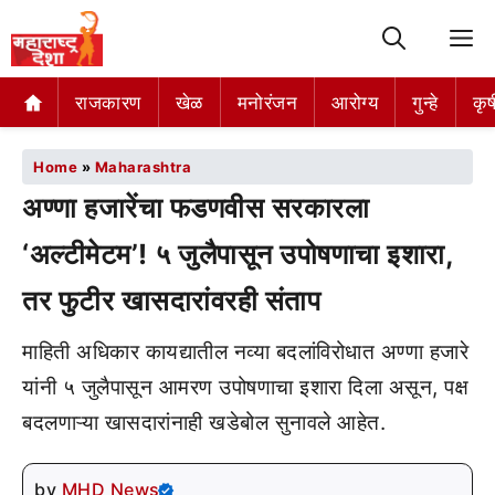
M
राजकारण
खेळ
मनोरंजन
आरोग्य
गुन्हे
कृष
Home
»
Maharashtra
अण्णा हजारेंचा फडणवीस सरकारला
‘अल्टीमेटम’! ५ जुलैपासून उपोषणाचा इशारा,
तर फुटीर खासदारांवरही संताप
माहिती अधिकार कायद्यातील नव्या बदलांविरोधात अण्णा हजारे
यांनी ५ जुलैपासून आमरण उपोषणाचा इशारा दिला असून, पक्ष
बदलणाऱ्या खासदारांनाही खडेबोल सुनावले आहेत.
by
MHD News