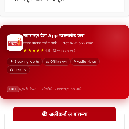
महाराष्ट्र देशा App डाउनलोड करा
ताज्या बातम्या सर्वात आधी — Notifications सकट!
★★★★★
4.8 (12K+ reviews)
🔔 Breaking Alerts
📖 Offline वाचा
🎙️ Audio News
📺 Live TV
पूर्णपणे मोफत — कोणतेही Subscription नाही
FREE
🧭 अलीकडील बातम्या