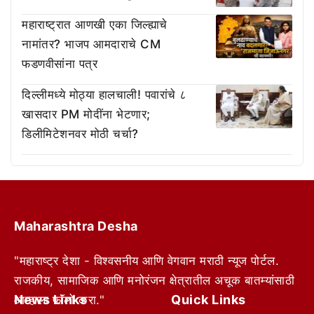
महाराष्ट्रात आणखी एका जिल्ह्याचे
नामांतर? भाजप आमदाराचे CM
फडणवीसांना पत्र
दिल्लीमध्ये मोठ्या हालचाली! पवारांचे ८
खासदार PM मोदींना भेटणार;
डिलीमिटेशनवर मोठी चर्चा?
Maharashtra Desha
"महाराष्ट्र देशा - विश्वसनीय आणि वेगवान मराठी न्यूज पोर्टल.
राजकीय, सामाजिक आणि मनोरंजन क्षेत्रातील अचूक बातम्यांसाठी
News Links
Quick Links
आम्हाला फॉलो करा."