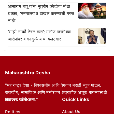
आसाराम बापू यांना सुप्रीम कोर्टाचा मोठा
धक्का; ‘रुग्णालयात दाखल करण्याची गरज
नाही’
‘माझी नार्को टेस्ट करा’; मनोज जरांगेंच्या
आरोपांवर बावनकुळे यांचा पलटवार
Maharashtra Desha
"महाराष्ट्र देशा - विश्वसनीय आणि वेगवान मराठी न्यूज पोर्टल.
राजकीय, सामाजिक आणि मनोरंजन क्षेत्रातील अचूक बातम्यांसाठी
News Links
Quick Links
आम्हाला फॉलो करा."
Politics
About Us