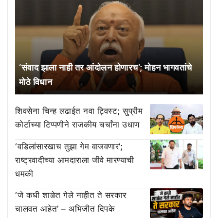
‘संवाद झाला नाही तर आंदोलन होणारच’; मोहन भागवतांचे
मोठे विधान
शिवसेना चिन्ह लढाईत नवा ट्विस्ट; सुप्रीम
कोर्टाच्या टिप्पणीने राजकीय चर्चांना उधाण
‘वडिलांसारखाच तुझा गेम वाजवणार’;
राष्ट्रवादीच्या आमदाराला जीवे मारण्याची
धमकी
‘जे कधी शाळेत गेले नाहीत ते सरकार
चालवत आहेत’ – अभिजीत दिपके