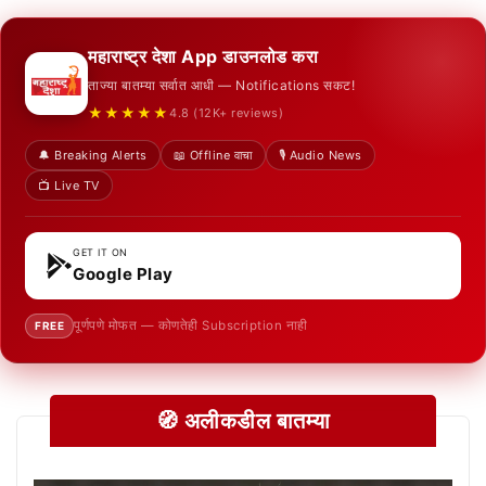
महाराष्ट्र देशा App डाउनलोड करा
ताज्या बातम्या सर्वात आधी — Notifications सकट!
★★★★★
4.8 (12K+ reviews)
🔔 Breaking Alerts
📖 Offline वाचा
🎙️ Audio News
📺 Live TV
GET IT ON
Google Play
पूर्णपणे मोफत — कोणतेही Subscription नाही
FREE
🧭 अलीकडील बातम्या