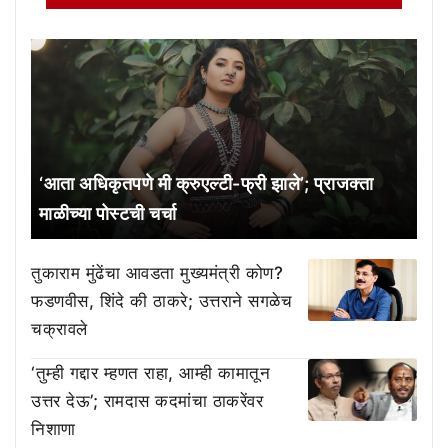
‘आता अधिकृतपणे मी क्रुएल्टी-फ्री झाले’; प्राजक्ता
माळीच्या पोस्टची चर्चा
तुकाराम मुंढेंचा आवडता मुख्यमंत्री कोण?
फडणवीस, शिंदे की ठाकरे; उत्तराने सगळेच
चक्रावले
‘तुम्ही गद्दार म्हणत राहा, आम्ही कामातून
उत्तर देऊ’; रामदास कदमांचा ठाकरेंवर
निशाणा