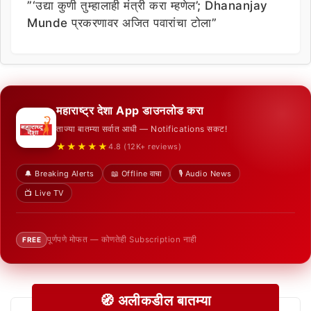
”‘उद्या कुणी तुम्हालाही मंत्री करा म्हणेल’; Dhananjay
Munde प्रकरणावर अजित पवारांचा टोला”
महाराष्ट्र देशा App डाउनलोड करा
ताज्या बातम्या सर्वात आधी — Notifications सकट!
★★★★★
4.8 (12K+ reviews)
🔔 Breaking Alerts
📖 Offline वाचा
🎙️ Audio News
📺 Live TV
पूर्णपणे मोफत — कोणतेही Subscription नाही
FREE
🧭 अलीकडील बातम्या