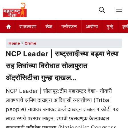
M
राजकारण
खेळ
मनोरंजन
आरोग्य
गुन्हे
कृष
Home
»
Crime
NCP Leader | राष्ट्रवादीच्या बड्या नेत्या
सह तिघांच्या विरोधात सोलापुरात
ॲट्रॉसिटीचा गुन्हा दाखल…
NCP Leader | सोलापूर:टीम महाराष्ट्र देशा- नोकरी
लावण्याचे अमिष दाखवून आदिवासी व्यक्तीच्या (Tribal
people) नावावर बनावट कर्ज दाखवून तब्बल १ कोटी १०
लाख रुपये परस्पर लाटून, त्याची फसवणूक केल्याबद्दल
राष्ट्रवादी काँग्रेस पक्षाच्या (Nationalist Congress