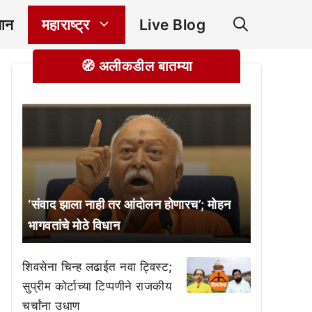
ञान
महाराष्ट्र
Live Blog
🧭 अलीकडील बातम्या
‘संवाद झाला नाही तर आंदोलन होणारच’; मोहन
भागवतांचे मोठे विधान
शिवसेना चिन्ह लढाईत नवा ट्विस्ट;
सुप्रीम कोर्टाच्या टिप्पणीने राजकीय
चर्चांना उधाण