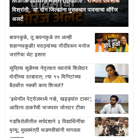
Maharashtra Rain Update : राज्यात पावसाची
विश्रांती; ‘या’ दोन जिल्ह्यांना मुसळधार पावसाचा ऑरेंज
अलर्ट
बावनकुळे, तू बावनकुळे तर आम्ही
शहान्नवकुळी! मराठ्यांच्या नोंदींवरून मनोज
जरांगेंचा थेट इशारा
सुप्रिया सुळेंच्या नेतृत्वात पवारांचे शिलेदार
मोदींच्या दरबारात; त्या १५ मिनिटांच्या
बैठकीत नक्की काय शिजलं?
‘इथेनॉल पेट्रोलमध्ये नव्हे, खड्ड्यांत टाका’;
आदित्य ठाकरेंची भाजपवर जोरदार टीका
गडचिरोलीतील सर्पदंशाने ३ विद्यार्थिनींचा
मृत्यू; मुख्यमंत्री फडणवीसांनी मागवला