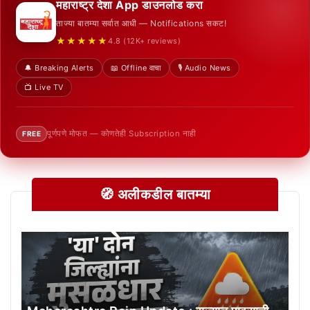
महाराष्ट्र देशा App डाउनलोड करा
ताज्या बातम्या सर्वात आधी — Notifications सकट!
★★★★★
4.8 (12K+ reviews)
🔔 Breaking Alerts
📖 Offline वाचा
🎙️ Audio News
📺 Live TV
पूर्णपणे मोफत — कोणतेही Subscription नाही
FREE
🧭 अलीकडील बातम्या