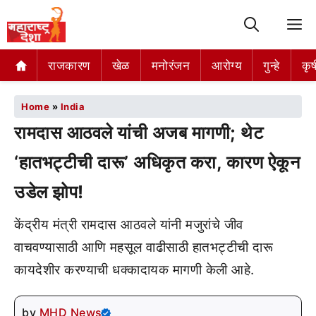
M
राजकारण
खेळ
मनोरंजन
आरोग्य
गुन्हे
कृष
Home
»
India
रामदास आठवले यांची अजब मागणी; थेट
‘हातभट्टीची दारू’ अधिकृत करा, कारण ऐकून
उडेल झोप!
केंद्रीय मंत्री रामदास आठवले यांनी मजुरांचे जीव
वाचवण्यासाठी आणि महसूल वाढीसाठी हातभट्टीची दारू
कायदेशीर करण्याची धक्कादायक मागणी केली आहे.
by
MHD News