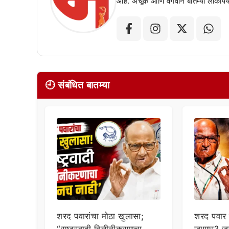
आहे. अचूक आणि वेगवान बातम्या लोकांपर्य
🕘 संबंधित बातम्या
शरद पवारांचा मोठा खुलासा;
शरद पवार