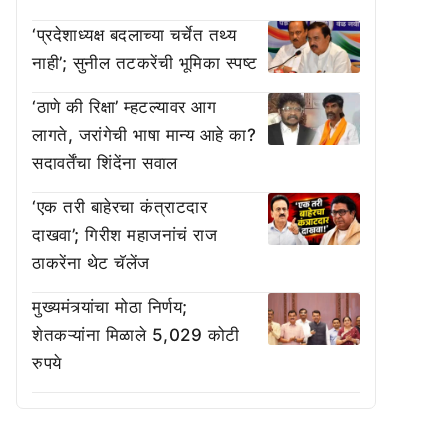
‘प्रदेशाध्यक्ष बदलाच्या चर्चेत तथ्य
नाही’; सुनील तटकरेंची भूमिका स्पष्ट
‘ठाणे की रिक्षा’ म्हटल्यावर आग
लागते, जरांगेची भाषा मान्य आहे का?
सदावर्तेंचा शिंदेंना सवाल
‘एक तरी बाहेरचा कंत्राटदार
दाखवा’; गिरीश महाजनांचं राज
ठाकरेंना थेट चॅलेंज
मुख्यमंत्र्यांचा मोठा निर्णय;
शेतकऱ्यांना मिळाले 5,029 कोटी
रुपये