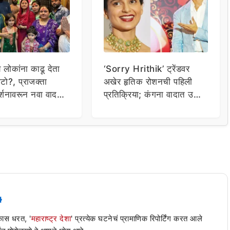
य लोकांना काढू देता
‘Sorry Hrithik’ ट्रेंडवर
टो?, प्राजक्ता
अखेर हृतिक रोशनची पहिली
र्शनावरून नवा वाद;
प्रतिक्रिया; कंगना वादात उडी
ा थेट प्रशासनालाच
घेत म्हणाला…
 कास धरत, '
महाराष्ट्र देशा
' प्रत्येक घटनेचं प्रामाणिक रिपोर्टिंग करत आले