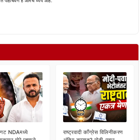
ंत पोहोचवणे हे आमचे ध्येय आहे.
 गट NDAमध्ये
राष्ट्रवादी काँग्रेस विलिनीकरण