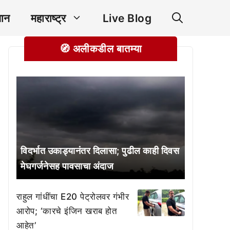
ञान
महाराष्ट्र
Live Blog
🧭 अलीकडील बातम्या
विदर्भात उकाड्यानंतर दिलासा; पुढील काही दिवस
मेघगर्जनेसह पावसाचा अंदाज
राहुल गांधींचा E20 पेट्रोलवर गंभीर
आरोप; ‘कारचे इंजिन खराब होत
आहेत’