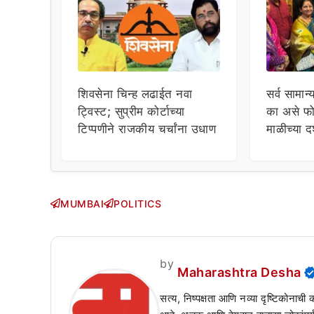
शिवसेना चिन्ह लढाईत नवा
सर्व सामान्
ट्विस्ट; सुप्रीम कोर्टाच्या
का असे फो
टिप्पणीने राजकीय चर्चांना उधाण
माळीच्या द
चाहत्यांच
सवाल!
MUMBAI
POLITICS
by
Maharashtra Desha
सत्य, निष्पक्षता आणि नव्या दृष्टिकोनाची