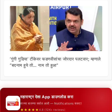
‘गुंगी गुडिया’ टीकेवर फडणवीसांचा जोरदार पलटवार; म्हणाले
“बदनाम हुये तो… नाम तो हुआ”
महाराष्ट्र देशा App डाउनलोड करा
ताज्या बातम्या सर्वात आधी — Notifications सकट!
★★★★★
4.8 (12K+ reviews)