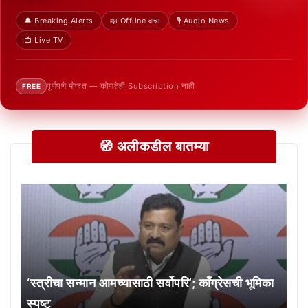
🔔 Breaking Alerts
📖 Offline वाचा
🎙️ Audio News
📺 Live TV
पूर्णपणे मोफत — कोणतेही Subscription नाही
FREE
🧭 अलीकडील बातम्या
‘स्त्रीचा सन्मान आमच्यासाठी सर्वोपरि’; काँग्रेसची भूमिका
स्पष्ट